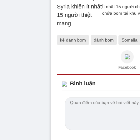
Ít nhất 15 người c
chứa bom tại khu v
kẻ đánh bom
đánh bom
Somalia
Facebook
Bình luận