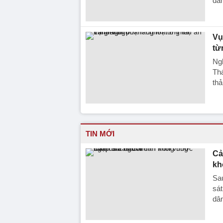
đan
Vụ
từ
Ngh
Thá
thả
TIN MỚI
Cả
kh
Sa
sát
dâ