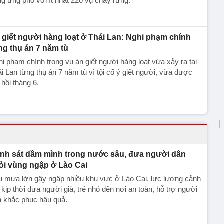
g ứng phó với ít nhất 220 vụ cháy rừng.
 giết người hàng loạt ở Thái Lan: Nghi phạm chính
ng thụ án 7 năm tù
i phạm chính trong vụ án giết người hàng loạt vừa xảy ra tại
i Lan từng thụ án 7 năm tù vì tội cố ý giết người, vừa được
 hồi tháng 6.
nh sát dầm mình trong nước sâu, đưa người dân
ỏi vùng ngập ở Lào Cai
u mưa lớn gây ngập nhiều khu vực ở Lào Cai, lực lượng cảnh
 kịp thời đưa người già, trẻ nhỏ đến nơi an toàn, hỗ trợ người
n khắc phục hậu quả.