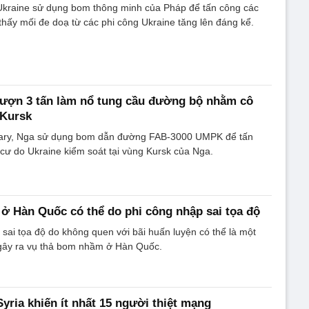
 Ukraine sử dụng bom thông minh của Pháp để tấn công các
thấy mối đe doạ từ các phi công Ukraine tăng lên đáng kể.
ượn 3 tấn làm nổ tung cầu đường bộ nhằm cô
 Kursk
itary, Nga sử dụng bom dẫn đường FAB-3000 UMPK để tấn
cư do Ukraine kiểm soát tại vùng Kursk của Nga.
 Hàn Quốc có thể do phi công nhập sai tọa độ
 sai tọa độ do không quen với bãi huấn luyện có thể là một
 gây ra vụ thả bom nhầm ở Hàn Quốc.
yria khiến ít nhất 15 người thiệt mạng