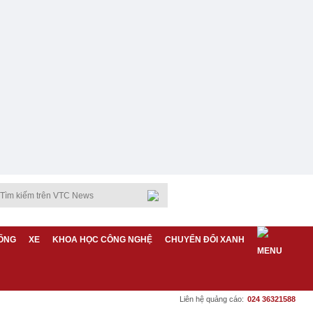
ỐNG
XE
KHOA HỌC CÔNG NGHỆ
CHUYỂN ĐỔI XANH
Liên hệ quảng cáo:
024 36321588