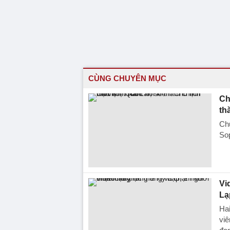
CÙNG CHUYÊN MỤC
Ch
th
Chủ
So
Vi
Lạ
Hai
viê