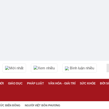
Mới nhất
Xem nhiều
Bình luận nhiều
IỚI
GIÁO DỤC
PHÁP LUẬT
VĂN HÓA - GIẢI TRÍ
SỨC KHỎE
ĐỜI S
TỨC BIỂN ĐÔNG
NGƯỜI VIỆT BỐN PHƯƠNG