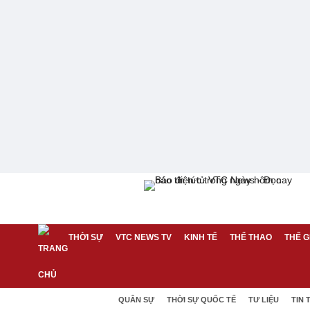
THỜI SỰ
VTC NEWS TV
KINH TẾ
THỂ THAO
THẾ G
QUÂN SỰ
THỜI SỰ QUỐC TẾ
TƯ LIỆU
TIN 