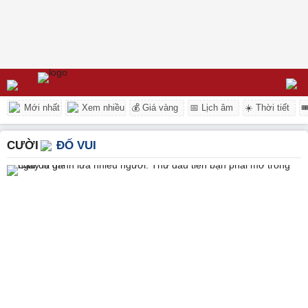
Mới nhất
Xem nhiều
💰 Giá vàng
📅 Lịch âm
☀️ Thời tiết

CƯỜI
ĐỐ VUI