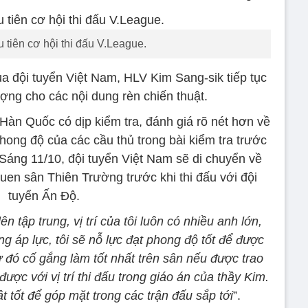
 tiên cơ hội thi đấu V.League.
của đội tuyển Việt Nam, HLV Kim Sang-sik tiếp tục
ợng cho các nội dung rèn chiến thuật.
àn Quốc có dịp kiểm tra, đánh giá rõ nét hơn về
ong độ của các cầu thủ trong bài kiểm tra trước
Sáng 11/10, đội tuyển Việt Nam sẽ di chuyển về
uen sân Thiên Trường trước khi thi đấu với đội
tuyển Ấn Độ.
lên tập trung, vị trí của tôi luôn có nhiều anh lớn,
ng áp lực, tôi sẽ nỗ lực đạt phong độ tốt để được
từ đó cố gắng làm tốt nhất trên sân nếu được trao
 được với vị trí thi đấu trong giáo án của thầy Kim.
t tốt để góp mặt trong các trận đấu sắp tới
”.