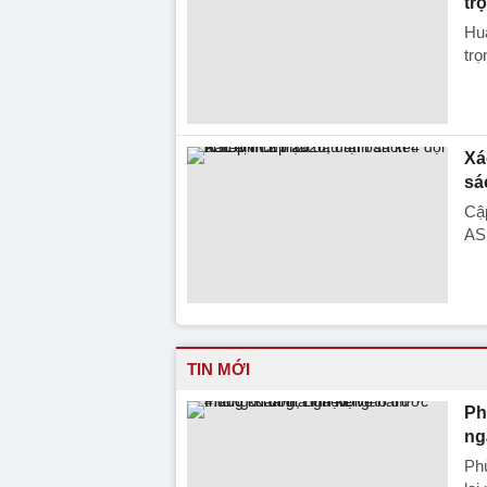
trọ
Hu
trọ
Xá
sá
Cập
AS
TIN MỚI
Ph
ng
Phù