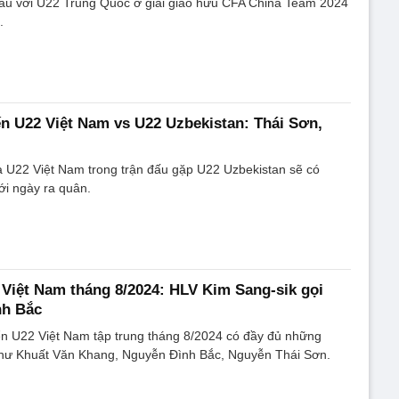
đấu với U22 Trung Quốc ở giải giao hữu CFA China Team 2024
.
ến U22 Việt Nam vs U22 Uzbekistan: Thái Sơn,
a U22 Việt Nam trong trận đấu gặp U22 Uzbekistan sẽ có
với ngày ra quân.
Việt Nam tháng 8/2024: HLV Kim Sang-sik gọi
nh Bắc
ển U22 Việt Nam tập trung tháng 8/2024 có đầy đủ những
như Khuất Văn Khang, Nguyễn Đình Bắc, Nguyễn Thái Sơn.