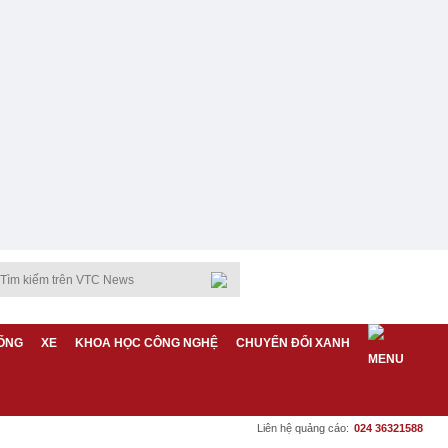
ỐNG
XE
KHOA HỌC CÔNG NGHỆ
CHUYỂN ĐỔI XANH
Liên hệ quảng cáo:
024 36321588