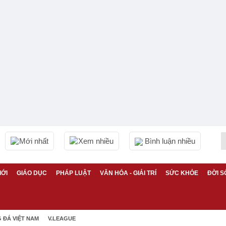
Mới nhất
Xem nhiều
Bình luận nhiều
IỚI
GIÁO DỤC
PHÁP LUẬT
VĂN HÓA - GIẢI TRÍ
SỨC KHỎE
ĐỜI S
 ĐÁ VIỆT NAM
V.LEAGUE