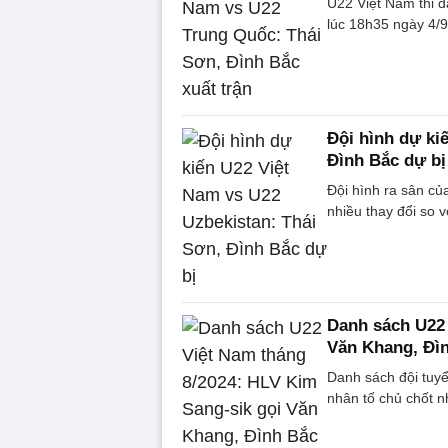
U22 Việt Nam thi 
lúc 18h35 ngày 4/9
Đội hình dự ki
Đình Bắc dự bị
Đội hình ra sân củ
nhiều thay đổi so 
Danh sách U22 
Văn Khang, Đì
Danh sách đội tuy
nhân tố chủ chốt 