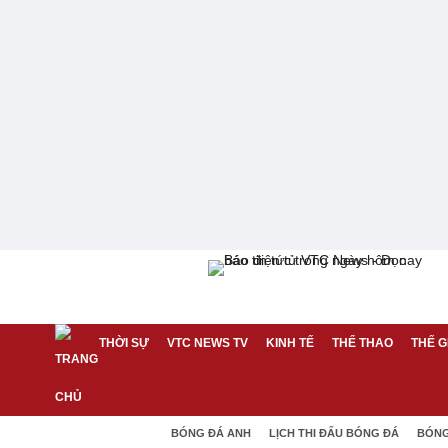
THỜI SỰ
VTC NEWS TV
KINH TẾ
THỂ THAO
THẾ G
BÓNG ĐÁ ANH
LỊCH THI ĐẤU BÓNG ĐÁ
BÓNG