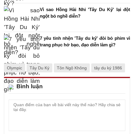
Vì sao Hồng Hài Nhi 'Tây Du Ký' lại đột
ngột bỏ nghề diễn?
7 yêu tinh nhện 'Tây du ký' đòi bỏ phim vì
trang phục hở bạo, đạo diễn làm gì?
Olympic
Tây Du Ký
Tôn Ngộ Không
tây du ký 1986
Bình luận