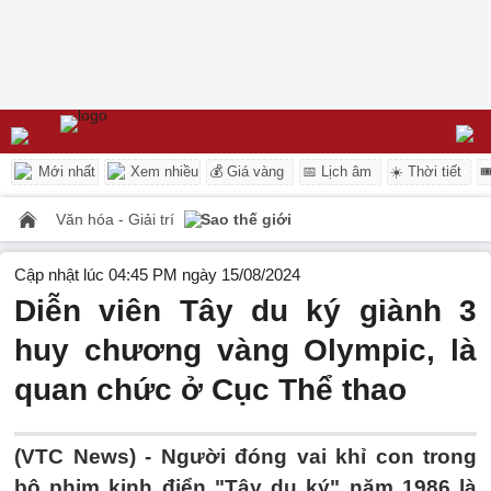
Mới nhất
Xem nhiều
💰 Giá vàng
📅 Lịch âm
☀️ Thời tiết

Văn hóa - Giải trí
Sao thế giới
Cập nhật lúc 04:45 PM ngày 15/08/2024
Diễn viên Tây du ký giành 3
huy chương vàng Olympic, là
quan chức ở Cục Thể thao
(VTC News) -
Người đóng vai khỉ con trong
bộ phim kinh điển "Tây du ký" năm 1986 là