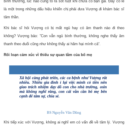
b
ình thư
ờng
, lúc nào cũng tỏ ra sốt ruột khi chưa có bạn gái. Đây có lẽ
là một trong những dấu hiệu khiến chị phải đưa Vượng đi khám bác sĩ
tâm thần.
Khi bác sĩ hỏi Vượng có bị mất ngủ hay có âm thanh nào đi theo
không? Vượng bảo: ”Con vẫn ngủ bình thường, không nghe thấy âm
thanh theo đuổi cũng như không thấy ai hãm hại mình cả“.
R
ối lo
ạn c
ảm x
úc v
ì
thi
ếu s
ự quan t
âm c
ủa b
ố m
ẹ
Xã hội càng phát triển, các ca bệnh như Vượng rất
nhiều. Nhiều gia đình ỉ lại việc mình có tiền nên
giao trách nhiệm dạy dỗ con cho nhà trường, osin
mà không nghĩ rằng, con cái vẫn cần bố mẹ bên
cạnh để tâm sự, chia sẻ.
BS Nguyễn Văn Dũng
Khi tiếp xúc với Vượng, không ai nghĩ em có vấn đề về tâm lý. Vượng