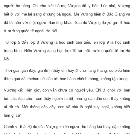
người họ hàng. Chị cho biết bố mẹ Vượng đã ly hôn. Lúc nhỏ, Vượng
hết ở với mẹ lại sang ở cùng bà ngoại. Mẹ Vượng hiện ở Bắc Giang và
đã tái hôn với một người đàn ông khác. Sau đó Vượng được gửi đi học
ở trường quốc tế ngoài Hà Nội.
Từ lớp 5
đ
ến
lớp 8 Vư
ợng l
à
học sinh tiên tiến, lên lớp 9 là học sinh
trung bình. Hiện Vượng đang học lớp 10 tại m
ột
trường quốc tế tại Hà
Nội.
Thời gian gần đây, gia
đ
ình th
ấy
em hay đi chơi lang thang, có biểu hiện
thích qu
á
đ
à c
ác
bạn nữ dẫn tới học hành chểnh mảng, không tập trung.
Vư
ợng k
ể: H
iện giờ,
con
v
ẫn
chưa có người yêu. Ch
ỉ
đi chơi với bạn
bè.
Lúc đầu chơi, con thấy người ta tốt, nhưng dần dần con thấy không
ai tốt cả. Một tháng gần đây, con về nhà là ngồi suy nghĩ, không biết
làm gì cả
“
Chính vì thái độ đó của Vượng khiến người họ hàng kia thấy cậu
kh
ông