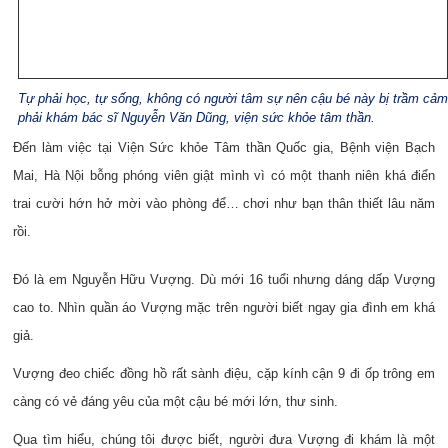
T
ự ph
ải
h
ọc, t
ự
s
ống, kh
ông c
ó ng
ư
ời t
âm s
ự n
ên c
ậu b
é n
ày
b
ị tr
ầm c
ảm
ph
ải kh
ám b
ác s
ĩ Nguy
ễn V
ăn D
ũng
, vi
ện s
ức kh
ỏe t
âm th
ần.
Đến làm việc tại Viện Sức khỏe Tâm thần Quốc gia, Bệnh viện Bạch
Mai, Hà Nội bỗng phóng viên giật mình vì có một thanh niên khá điển
trai cười hớn hở mời vào phòng để… chơi như bạn thân thiết lâu năm
rồi.
Đ
ó l
à e
m Nguyễn Hữu Vượng. Dù mới 16 tuổi nhưng dáng dấp Vư
ợng
cao to. Nhìn quần áo Vượng mặc trên người biết ngay gia đình em khá
giả.
Vượng đeo chiếc đồng hồ rất sành điệu, cặp kính cận 9 đi ốp trông em
càng có vẻ đáng yêu của một cậu bé mới lớ
n, thư sinh.
Qua tìm hiểu, chúng tôi được biết, người đ
ưa Vượng đi khám là một