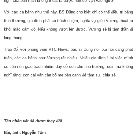
nghĩ của bản thân không thoát ra được nên cứ vận vào người.
Với các ca bệnh như thế này, BS Dũng cho biết chỉ có thể điều trị bằng
tình thương, gia đình phải có trách nhiệm, nghĩa vụ giúp Vương thoát ra
khỏi mặc cảm đó. Nếu không vượt lên được, Vượng sẽ bị tâm thần đi
lang thang.
Trao đổi với phóng viên VTC News, bác sĩ Dũng nói: Xã hội càng phát
triển, các ca bệnh như Vượng rất nhiều. Nhiều gia đình ỉ lại việc mình
có tiền nên giao trách nhiệm dạy dỗ con cho nhà trường,
osin
mà không
nghĩ rằng, con cái vẫn cần bố mẹ bên cạnh để tâm sự, chia sẻ.
T
ên nh
ân v
ật
đ
ã
đ
ư
ợc thay
đ
ổi
B
ài,
ảnh:
Nguyễn Tâm