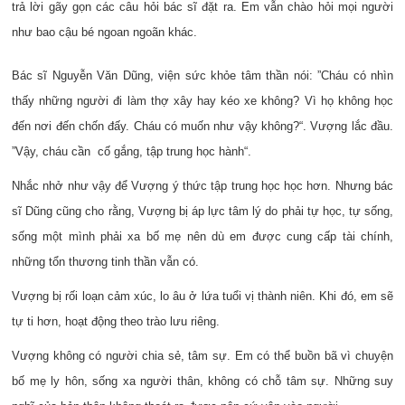
trả lời gãy gọn các câu hỏi bác sĩ đặt ra. Em vẫn chào hỏi mọi người
như bao cậu bé ngoan ngoãn khác.
Bác sĩ Nguyễn Văn Dũng, viện sức khỏe tâm thần nói: ”Cháu có nhìn
thấy những người đi làm thợ xây hay kéo xe không? Vì họ không học
đến nơi đến chốn đấy. Cháu có muốn như vậy không?“. Vượng lắc đầu.
”Vậy, cháu cần cố gắng, tập trung học hành“.
Nhắc nhở như vậy để Vượng ý thức tập trung học học hơn. Nhưng bác
sĩ Dũng cũng cho rằng, Vượng bị áp lực tâm lý do phải tự học, tự sống,
sống một mình phải xa bố mẹ nên dù em được cung cấp tài chính,
những tổn thương tinh thần vẫn có.
Vượng bị rối loạn cảm xúc, lo âu ở lứa tuổi vị thành niên. Khi đó, em sẽ
tự ti hơn, hoạt động theo trào lưu riêng.
Vượng không có người chia sẻ, tâm sự. Em có thể buồn bã vì chuyện
bố mẹ ly hôn, sống xa người thân, không có chỗ tâm sự. Những suy