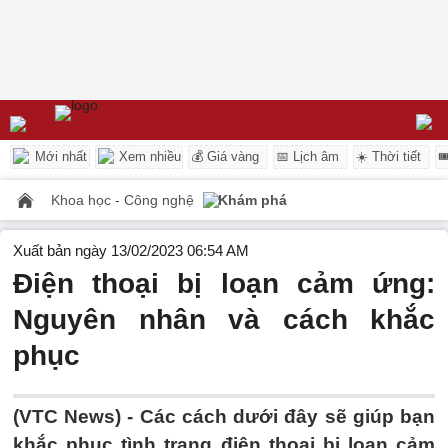
Mới nhất
Xem nhiều
💰 Giá vàng
📅 Lịch âm
☀️ Thời tiết

Khoa học - Công nghệ
Khám phá
Xuất bản ngày 13/02/2023 06:54 AM
Điện thoại bị loạn cảm ứng:
Nguyên nhân và cách khắc
phục
(VTC News) -
Các cách dưới đây sẽ giúp bạn
khắc phục tình trạng điện thoại bị loạn cảm