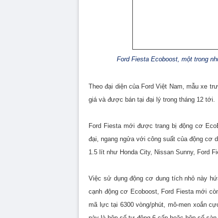
Ford Fiesta Ecoboost, một trong nh
Theo đại diện của Ford Việt Nam, mẫu xe trưn
giá và được bán tại đại lý trong tháng 12 tới.
Ford Fiesta mới được trang bị động cơ Eco
đại, ngang ngửa với công suất của động cơ d
1.5 lít như Honda City, Nissan Sunny, Ford F
Việc sử dụng động cơ dung tích nhỏ này hứ
cạnh động cơ Ecoboost, Ford Fiesta mới còn 
mã lực tại 6300 vòng/phút, mô-men xoắn cực
này là hộp số tự động 6 cấp hoặc hộp số sà