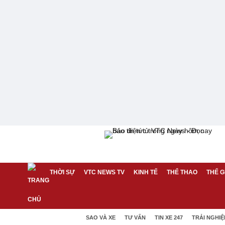
THỜI SỰ
VTC NEWS TV
KINH TẾ
THỂ THAO
THẾ G
SAO VÀ XE
TƯ VẤN
TIN XE 247
TRẢI NGHI