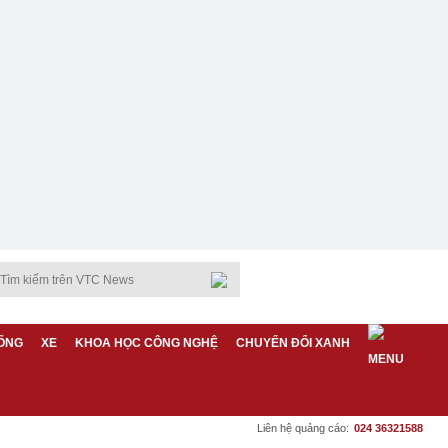
ỐNG
XE
KHOA HỌC CÔNG NGHỆ
CHUYỂN ĐỔI XANH
Liên hệ quảng cáo:
024 36321588