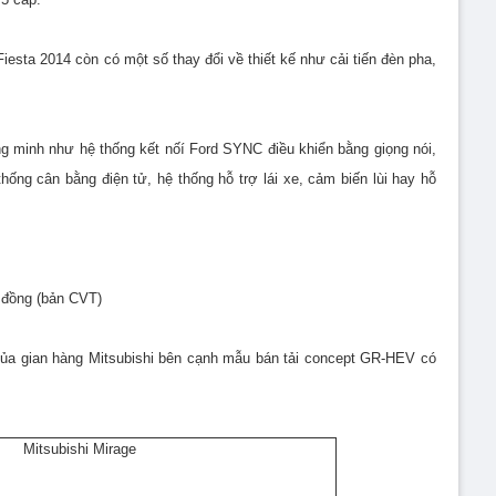
esta 2014 còn có một số thay đổi về thiết kế như cải tiến đèn pha,
ng minh như hệ thống kết nốí Ford SYNC điều khiển bằng giọng nói,
thống cân bằng điện tử, hệ thống hỗ trợ lái xe, cảm biến lùi hay hỗ
u đồng (bản CVT)
của gian hàng Mitsubishi bên cạnh mẫu bán tải concept GR-HEV có