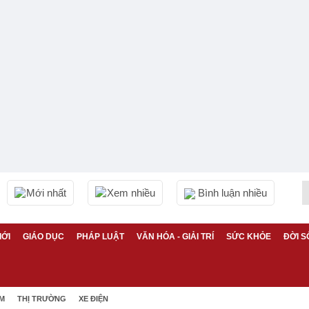
Mới nhất
Xem nhiều
Bình luận nhiều
IỚI
GIÁO DỤC
PHÁP LUẬT
VĂN HÓA - GIẢI TRÍ
SỨC KHỎE
ĐỜI S
ỆM
THỊ TRƯỜNG
XE ĐIỆN