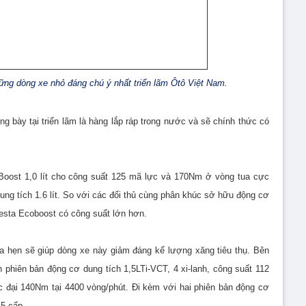
ững dòng xe nhỏ đáng chú ý nhất triển lãm Ôtô Việt Nam.
g bày tại triển lãm là hàng lắp ráp trong nước và sẽ chính thức có
Boost 1,0 lít cho công suất 125 mã lực và 170Nm ở vòng tua cực
ung tích 1.6 lít. So với các đối thủ cùng phân khúc sở hữu động cơ
iesta Ecoboost có công suất lớn hơn.
a hẹn sẽ giúp dòng xe này giảm đáng kể lượng xăng tiêu thụ. Bên
phiên bản động cơ dung tích 1,5LTi-VCT, 4 xi-lanh, công suất 112
 đại 140Nm tại 4400 vòng/phút. Đi kèm với hai phiên bản động cơ
n 5 cấp.