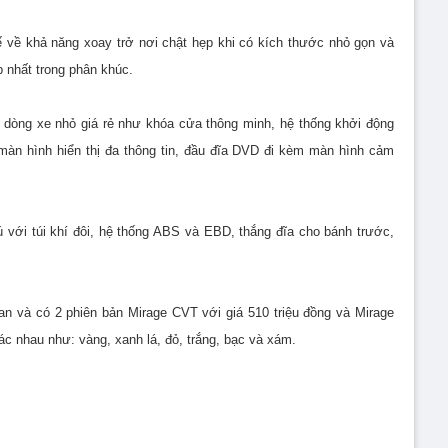
hế về khả năng xoay trở nơi chật hẹp khi có kích thước nhỏ gọn và
 nhất trong phân khúc.
c dòng xe nhỏ giá rẻ như khóa cửa thông minh, hệ thống khởi động
 màn hình hiển thị đa thông tin, đầu đĩa DVD đi kèm màn hình cảm
ú với túi khí đôi, hệ thống ABS và EBD, thắng đĩa cho bánh trước,
an và có 2 phiên bản Mirage CVT với giá 510 triệu đồng và Mirage
c nhau như: vàng, xanh lá, đỏ, trắng, bạc và xám.