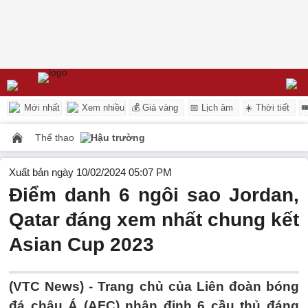
Mới nhất
Xem nhiều
💰 Giá vàng
📅 Lịch âm
☀️ Thời tiết

Thể thao
Hậu trường
Xuất bản ngày 10/02/2024 05:07 PM
Điểm danh 6 ngôi sao Jordan,
Qatar đáng xem nhất chung kết
Asian Cup 2023
(VTC News) -
Trang chủ của Liên đoàn bóng
đá châu Á (AFC) nhận định 6 cầu thủ đáng