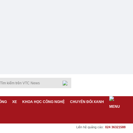
ỐNG
XE
KHOA HỌC CÔNG NGHỆ
CHUYỂN ĐỔI XANH
Liên hệ quảng cáo:
024 36321588