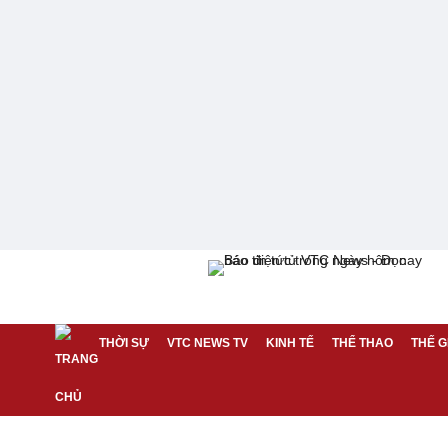
THỜI SỰ
VTC NEWS TV
KINH TẾ
THỂ THAO
THẾ G