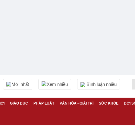
Mới nhất
Xem nhiều
Bình luận nhiều
IỚI
GIÁO DỤC
PHÁP LUẬT
VĂN HÓA - GIẢI TRÍ
SỨC KHỎE
ĐỜI S