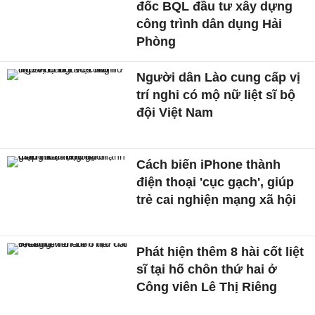
đốc BQL đầu tư xây dựng
công trình dân dụng Hải
Phòng
Người dân Lào cung cấp vị
trí nghi có mộ nữ liệt sĩ bộ
đội Việt Nam
Cách biến iPhone thành
điện thoại 'cục gạch', giúp
trẻ cai nghiện mạng xã hội
Phát hiện thêm 8 hài cốt liệt
sĩ tại hố chôn thứ hai ở
Công viên Lê Thị Riêng