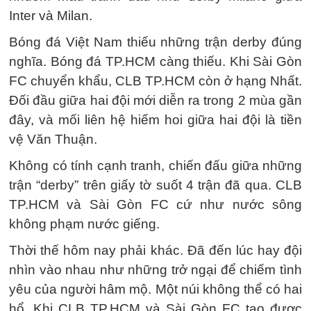
Inter và Milan.
Bóng đá Việt Nam thiếu những trận derby đúng
nghĩa. Bóng đá TP.HCM càng thiếu. Khi Sài Gòn
FC chuyển khẩu, CLB TP.HCM còn ở hạng Nhất.
Đối đầu giữa hai đội mới diễn ra trong 2 mùa gần
đây, và mối liên hệ hiếm hoi giữa hai đội là tiền
vệ Văn Thuận.
Không có tính cạnh tranh, chiến đấu giữa những
trận “derby” trên giấy tờ suốt 4 trận đã qua. CLB
TP.HCM và Sài Gòn FC cứ như nước sông
không phạm nước giếng.
Thời thế hôm nay phải khác. Đã đến lúc hay đội
nhìn vào nhau như những trở ngại để chiếm tình
yêu của người hâm mộ. Một núi không thể có hai
hổ. Khi CLB TP.HCM và Sài Gòn FC tạo được