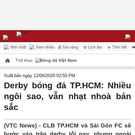
Mới nhất
Xem nhiều
💰 Giá vàng
📅 Lịch âm
☀️ Thời tiết

Thể thao
Bóng đá Việt Nam
Xuất bản ngày 12/06/2020 02:55 PM
Derby bóng đá TP.HCM: Nhiều
ngôi sao, vẫn nhạt nhoà bản
sắc
(VTC News) -
CLB TP.HCM và Sài Gòn FC sẽ
bước vào trận derby tối nay, nhưng ngoài