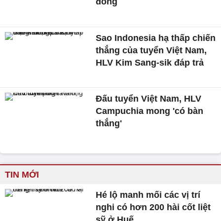
đồng
Sao Indonesia hạ thấp chiến
thắng của tuyển Việt Nam,
HLV Kim Sang-sik đáp trả
Đấu tuyển Việt Nam, HLV
Campuchia mong 'có bàn
thắng'
TIN MỚI
Hé lộ manh mối các vị trí
nghi có hơn 200 hài cốt liệt
sỹ ở Huế