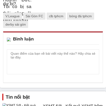
V.League
Sài Gòn FC
clb tphcm
bóng đá tphcm
derby sài gòn
Bình luận
Tin nổi bật