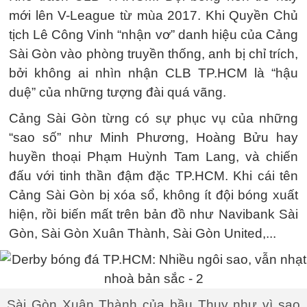
mới lên V-League từ mùa 2017. Khi Quyền Chủ
tịch Lê Công Vinh “nhận vơ” danh hiệu của Cảng
Sài Gòn vào phòng truyền thống, anh bị chỉ trích,
bởi không ai nhìn nhận CLB TP.HCM là “hậu
duệ” của những tượng đài quá vãng.
Cảng Sài Gòn từng có sự phục vụ của những
“sao số” như Minh Phương, Hoàng Bửu hay
huyền thoại Phạm Huỳnh Tam Lang, và chiến
đấu với tinh thần đậm đặc TP.HCM. Khi cái tên
Cảng Sài Gòn bị xóa sổ, không ít đội bóng xuất
hiện, rồi biến mất trên bản đồ như Navibank Sài
Gòn, Sài Gòn Xuân Thành, Sài Gòn United,...
Sài Gòn Xuân Thành của bầu Thụy như vì sao