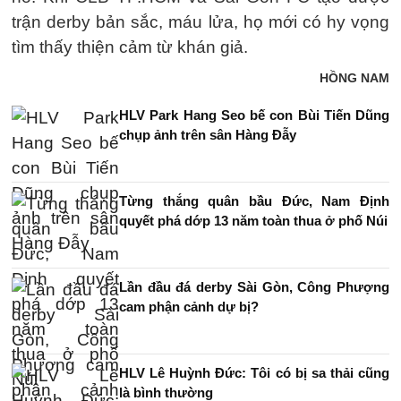
trận derby bản sắc, máu lửa, họ mới có hy vọng
tìm thấy thiện cảm từ khán giả.
HỒNG NAM
HLV Park Hang Seo bế con Bùi Tiến Dũng
chụp ảnh trên sân Hàng Đẫy
Từng thắng quân bầu Đức, Nam Định
quyết phá dớp 13 năm toàn thua ở phố Núi
Lần đầu đá derby Sài Gòn, Công Phượng
cam phận cảnh dự bị?
HLV Lê Huỳnh Đức: Tôi có bị sa thải cũng
là bình thường