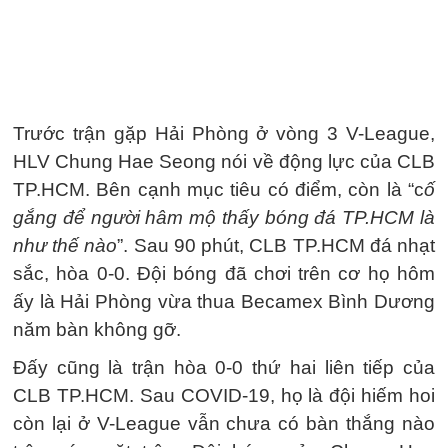
Trước trận gặp Hải Phòng ở vòng 3 V-League,
HLV Chung Hae Seong nói về động lực của CLB
TP.HCM. Bên cạnh mục tiêu có điểm, còn là “c
ố
gắng để người hâm mộ thấy bóng đá TP.HCM là
như thế nào
”. Sau 90 phút, CLB TP.HCM đá nhạt
sắc, hòa 0-0. Đội bóng đã chơi trên cơ họ hôm
ấy là Hải Phòng vừa thua Becamex Bình Dương
năm bàn không gỡ.
Đấy cũng là trận hòa 0-0 thứ hai liên tiếp của
CLB TP.HCM. Sau COVID-19, họ là đội hiếm hoi
còn lại ở V-League vẫn chưa có bàn thắng nào