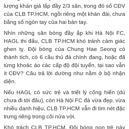
lượng khán giả lấp đầy 2/3 sân, trong đó số CĐV
của CLB TP.HCM, ngồi riêng một khán đài, chưa
bằng số ngón tay của hai bàn tay.
Nhìn những sân bóng đầy ắp khi Hà Nội FC,
HAGL thi đấu, CLB TP.HCM khó tránh cảm giác
ghen tỵ. Đội bóng của Chung Hae Seong có
thành tích, có 6 cầu thủ đá chính đang, hoặc đã
từng khoác áo các cấp độ đội tuyển, tại sao vẫn
ít CĐV? Câu trả lời dường như nằm ở bộ nhận
diện.
Nếu HAGL có sức trẻ và triết lý cống hiến (dù
chưa đi tới đâu), còn Hà Nội FC đá vừa đẹp, vừa
nhiều danh hiệu, CLB TP.HCM vẫn đi tìm nét đặc
trưng riêng trong cõi nửa vời.
Khó trách CLB TP.HCM. Đội bóng non trẻ này