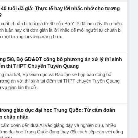
40 tuổi đã già: Thực tế hay lời nhắc nhở cho tương
?
xuất chuẩn bị tuổi già từ 40 của Bộ Y tế đã làm dấy lên nhiều
nh luận hay chỉ đơn giản là lời nhắc để mỗi người tự chuẩn bị
 một tương lai vững vàng hơn.
ng 5/8, Bộ GD&ĐT công bố phương án xử lý thí sinh
ểm thi THPT Chuyên Tuyên Quang
g mai 5/8, Bộ Giáo dục và Đào tạo sẽ họp báo công bố
ơng án với thí sinh tại điểm thi THPT chuyên Tuyên Quang
 vụ gian lận thi cử.
 trong giáo dục đại học Trung Quốc: Từ cấm đoán
n chấp nhận
cấm đoán đến đưa AI vào giảng dạy và nghiên cứu, nhiều
ờng đại học Trung Quốc đang thay đổi cách tiếp cận với công