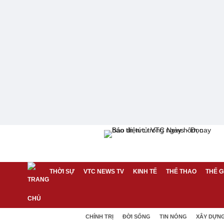
THỜI SỰ
VTC NEWS TV
KINH TẾ
THỂ THAO
THẾ G
CHÍNH TRỊ
ĐỜI SỐNG
TIN NÓNG
XÂY DỰN