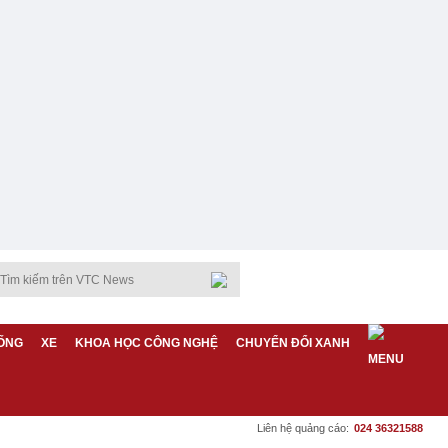
ỐNG
XE
KHOA HỌC CÔNG NGHỆ
CHUYỂN ĐỔI XANH
Liên hệ quảng cáo:
024 36321588