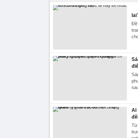
lai
Đề 
tra
cho
Sá
đi
Sán
phư
sau
AI
đế
Từ 
trư