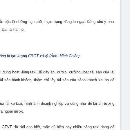
ẫn bộc lộ những hạn chế, thực trạng đáng lo ngại. Đáng chú ý như
 Đại tá Hải nói.
hông bị lực lượng CSGT xử lý (Ảnh: Minh Chiến)
ợi dụng hoạt động taxi để gây án, cướp, cưỡng đoạt tài sản của lái
 tài sản hành khách, thậm chí lấy tài sản của hành khách khi họ để
ủa lái xe taxi, hình ảnh doanh nghiệp và cũng như để lại ấn tượng
và ngoài nước.
GTVT Hà Nội cho biết, mặc dù hiện nay nhiều hãng taxi đang cố