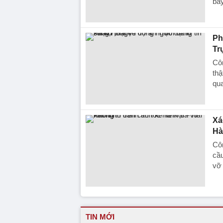
bay
Ph
Tr
Côn
thậ
qu
Xá
Hà
Côn
cầ
vỡ 
TIN MỚI