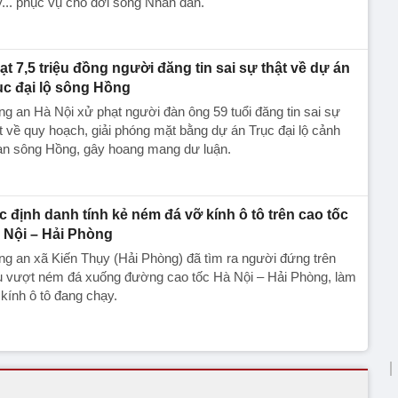
... phục vụ cho đời sống Nhân dân.
ạt 7,5 triệu đồng người đăng tin sai sự thật về dự án
ục đại lộ sông Hồng
g an Hà Nội xử phạt người đàn ông 59 tuổi đăng tin sai sự
t về quy hoạch, giải phóng mặt bằng dự án Trục đại lộ cảnh
an sông Hồng, gây hoang mang dư luận.
c định danh tính kẻ ném đá vỡ kính ô tô trên cao tốc
 Nội – Hải Phòng
g an xã Kiến Thụy (Hải Phòng) đã tìm ra người đứng trên
u vượt ném đá xuống đường cao tốc Hà Nội – Hải Phòng, làm
kính ô tô đang chạy.