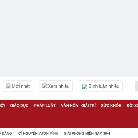
Mới nhất
Xem nhiều
Bình luận nhiều
IỚI
GIÁO DỤC
PHÁP LUẬT
VĂN HÓA - GIẢI TRÍ
SỨC KHỎE
ĐỜI S
G ĐẢNG
KỶ NGUYÊN VƯƠN MÌNH
GIẢI PHÓNG MIỀN NAM 30-4