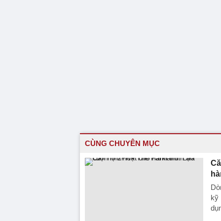
CÙNG CHUYÊN MỤC
Că
hà
Dò
kỹ 
dụn