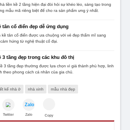
à liền kề 2 tầng hiện đại đòi hỏi sự khéo léo, sáng tạo trong
 từng mẫu mã riêng biệt để cho ra sản phẩm ưng ý nhất.
ề tân cổ điển đẹp dễ ứng dụng
n kề tân cổ điển được ưa chuộng với vẻ đẹp thẩm mĩ sang
y cảm hứng từ nghệ thuật cổ đại.
 3 tầng đẹp trong các khu đô thị
ề 3 tầng đẹp thường được lựa chọn vì giá thành phù hợp, linh
nh theo phong cách cá nhân của gia chủ.
iết kế nhà ở
nhà xinh
mẫu nhà đẹp
Zalo
Twitter
Zalo
Copy