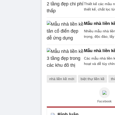
Thiết kế các mầu nh
thiết kế, chắt lọc
Mẫu nhà liền k
Nhiều mẫu nhà liề
trọng, độc đáo, lấ
Mẫu nhà liền kề
Các mẫu nhà liền k
hoạt và dễ tùy chỉ
nhà liền kề mới
biệt thự liền kề
th
Facebook
Bình luận