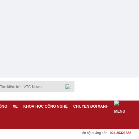
ỐNG
XE
KHOA HỌC CÔNG NGHỆ
CHUYỂN ĐỔI XANH
Liên hệ quảng cáo:
024 36321588