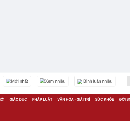
Mới nhất
Xem nhiều
Bình luận nhiều
IỚI
GIÁO DỤC
PHÁP LUẬT
VĂN HÓA - GIẢI TRÍ
SỨC KHỎE
ĐỜI S