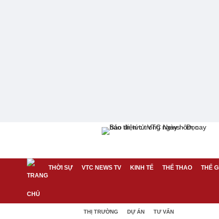
THỜI SỰ
VTC NEWS TV
KINH TẾ
THỂ THAO
THẾ G
THỊ TRƯỜNG
DỰ ÁN
TƯ VẤN