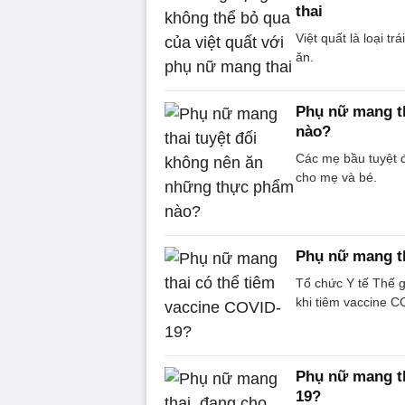
thai
Việt quất là loại t
ăn.
Phụ nữ mang t
nào?
Các mẹ bầu tuyệt 
cho mẹ và bé.
Phụ nữ mang th
Tổ chức Y tế Thế 
khi tiêm vaccine C
Phụ nữ mang th
19?