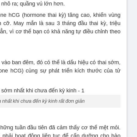
nhô ra; quầng vú lớn hơn.
e hCG (hormone thai kỳ) tăng cao, khiến vùng
 cỡ. May mắn là sau 3 tháng đầu thai kỳ, triệu
n, vì cơ thể bạn có khả năng tự điều chỉnh theo
 vào ban đêm, đó có thể là dấu hiệu có thai sớm,
mone hCG) cùng sự phát triển kích thước của tử
 nhất khi chưa đến kỳ kinh rất đơn giản
hững tuần đầu tiên đã cảm thấy cơ thể mệt mỏi.
ể phải hoạt động liên tục để cấp dưỡng cho bào