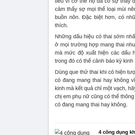
tiểu vì cơ thể họ đã có sự thay đ
cảm thấy sợ mọi thể loại mùi nê
buồn nôn. Đặc biệt hơn, có nh
thích.
Những dấu hiệu có thai sớm nhất
ở mọi trường hợp mang thai nhưn
mà mức độ xuất hiện các dấu h
trong đó có thể cảnh báo kỳ kinh
Dùng que thử thai khi có hiện tượ
có đang mang thai hay không v
kinh mà kết quả chỉ một vạch, hãy 
chị em phụ nữ cũng có thể thông
có đang mang thai hay không.
4 công dụng kh