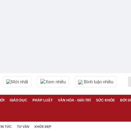
Mới nhất
Xem nhiều
Bình luận nhiều
IỚI
GIÁO DỤC
PHÁP LUẬT
VĂN HÓA - GIẢI TRÍ
SỨC KHỎE
ĐỜI S
TIN TỨC
TƯ VẤN
KHỎE ĐẸP