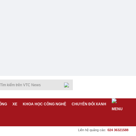
ỐNG
XE
KHOA HỌC CÔNG NGHỆ
CHUYỂN ĐỔI XANH
Liên hệ quảng cáo:
024 36321588