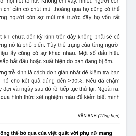
ổi nội tiết tố nữ. Không chỉ vậy, nhiều người còn
n chỉ cần có chút mùi thoáng qua họ cũng có thể
ững người còn sợ mùi mà trước đây họ vốn rất
 khi chưa đến kỳ kinh trên đây không phải sẽ có
g nó là phổ biến. Tùy thể trạng của từng người
iệu ấy cũng có sự khác nhau. Một số dấu hiệu
 sắp bắt đầu hoặc xuất hiện do bạn đang bị ốm.
ng trễ kinh là cách đơn giản nhất để kiểm tra bạn
ì nó cho kết quả đúng đến >90%. Nếu đã chậm
đợi vài ngày sau đó rồi tiếp tục thử lại. Ngoài ra,
 qua hình thức xét nghiệm máu để kiểm biết mình
VÂN ANH
(Tổng hợp)
ông thể bỏ qua của việt quất với phụ nữ mang