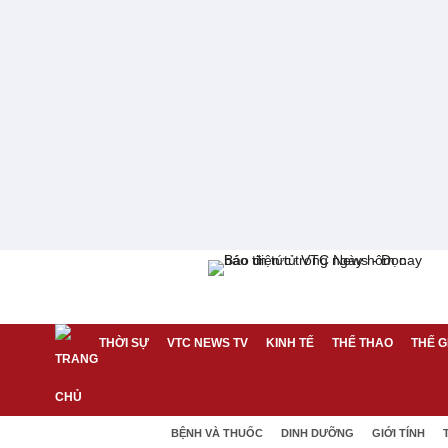
THỜI SỰ
VTC NEWS TV
KINH TẾ
THỂ THAO
THẾ G
BỆNH VÀ THUỐC
DINH DƯỠNG
GIỚI TÍNH