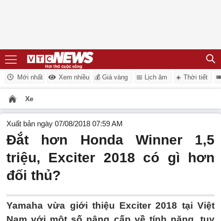
Mới nhất
Xem nhiều
💰 Giá vàng
📅 Lịch âm
☀️ Thời tiết

Xe
Xuất bản ngày 07/08/2018 07:59 AM
Đắt hơn Honda Winner 1,5
triệu, Exciter 2018 có gì hơn
đối thủ?
Yamaha vừa giới thiệu Exciter 2018 tại Việt
Nam với một số nâng cấp về tính năng, tuy