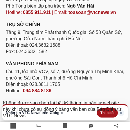
Phó Tổng biên tập phụ trách:
Ngô Văn Hải
Hotline:
0855.911.911
| Email:
toasoan@vtcnews.vn
TRỤ SỞ CHÍNH
Tầng 9, Trung tâm Phát thanh Quốc gia, Số 58 Quán Sứ,
phường Cửa Nam, thành phố Hà Nội
Điện thoại: 024.3632 1588
Fax: 024.3632 1582
VĂN PHÒNG PHÍA NAM
Lầu 11, tòa nhà VOV, số 7, đường Nguyễn Thị Minh Khai,
phường Sài Gòn, Thành phố Hồ Chí Minh.
Điện thoại: 028.3811 1705
Hotline:
094.884.8186
Không được sao chép lại bất kỳ thông tin nào từ website
này khi chưa có sự đồng ý bằng văn bản của Báo Điện tử
Nhận tin VTC News trên Google
×
Theo dõi
VTC News