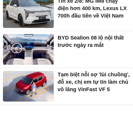
Tin xe 2/8: MG IM8 chạy
điện hơn 400 km, Lexus LX
700h đầu tiên về Việt Nam
BYD Sealion 08 lộ nội thất
trước ngày ra mắt
Tạm biệt nỗi sợ 'lùi chuồng',
đỗ xe, chị em tự tin làm chủ
vô lăng VinFast VF 5