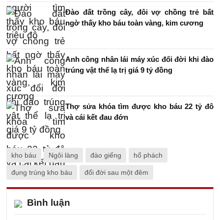
Đào đất trồng cây, đôi vợ chồng trẻ bất
ngờ thấy kho báu toàn vàng, kim cương
Anh công nhân lái máy xúc đổi đời khi đào
trúng vật thể lạ trị giá 9 tỷ đồng
Thợ sửa khóa tìm được kho báu 22 tỷ đô
và cái kết đau đớn
kho báu
Ngôi làng
đào giếng
hổ phách
đụng trúng kho báu
đổi đời sau một đêm
Bình luận