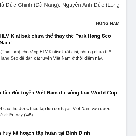
̀ Đức Chinh (Đà Nẵng), Nguyễn Anh Đức (Long
HỒNG NAM
'HLV Kiatisak chưa thể thay thế Park Hang Seo
 Nam'
(Thái Lan) cho rằng HLV Kiatisak rất giỏi, nhưng chưa thể
Hang Seo để dẫn dắt tuyển Việt Nam ở thời điểm này.
u tập đội tuyển Việt Nam dự vòng loại World Cup
 cầu thủ được triệu tập lên đội tuyển Việt Nam vừa được
iờ chiều nay (4/5).
 huỷ kế hoạch tập huấn tại Bình Định