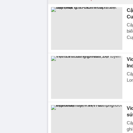
Cậ
Cu
Cập
bi
Cu
Vi
In
Cập
Lon
Vi
sú
Cập
ghi