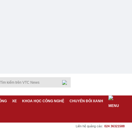
ỐNG
XE
KHOA HỌC CÔNG NGHỆ
CHUYỂN ĐỔI XANH
Liên hệ quảng cáo:
024 36321588