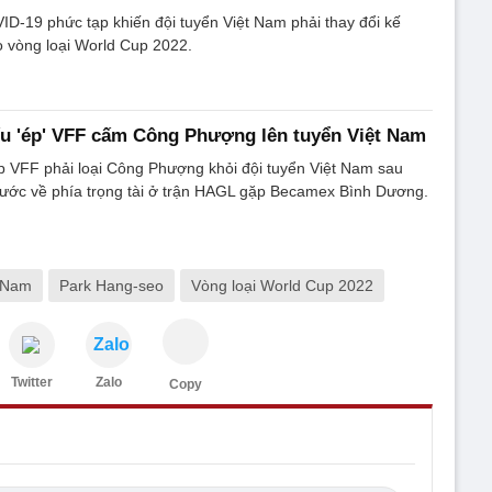
ID-19 phức tạp khiến đội tuyển Việt Nam phải thay đổi kế
o vòng loại World Cup 2022.
ếu 'ép' VFF cấm Công Phượng lên tuyển Việt Nam
p VFF phải loại Công Phượng khỏi đội tuyển Việt Nam sau
nước về phía trọng tài ở trận HAGL gặp Becamex Bình Dương.
t Nam
Park Hang-seo
Vòng loại World Cup 2022
Zalo
Twitter
Zalo
Copy