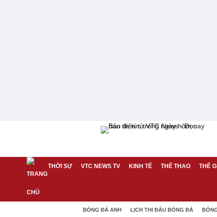
THỜI SỰ
VTC NEWS TV
KINH TẾ
THỂ THAO
THẾ G
BÓNG ĐÁ ANH
LỊCH THI ĐẤU BÓNG ĐÁ
BÓNG