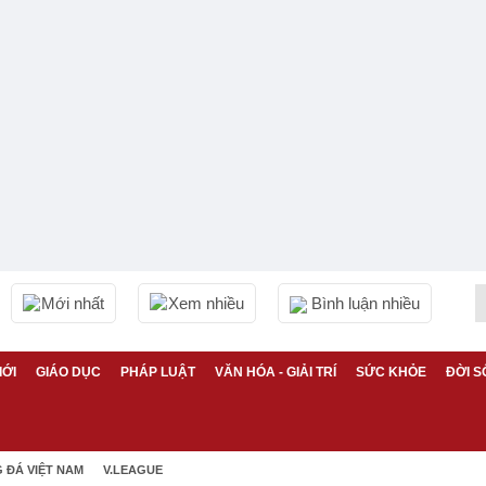
Mới nhất
Xem nhiều
Bình luận nhiều
IỚI
GIÁO DỤC
PHÁP LUẬT
VĂN HÓA - GIẢI TRÍ
SỨC KHỎE
ĐỜI S
 ĐÁ VIỆT NAM
V.LEAGUE