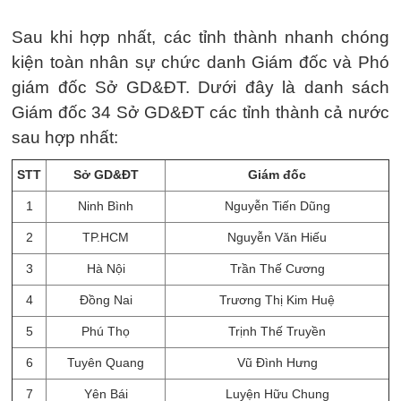
Sau khi hợp nhất, các tỉnh thành nhanh chóng
kiện toàn nhân sự chức danh Giám đốc và Phó
giám đốc Sở GD&ĐT. Dưới đây là danh sách
Giám đốc 34 Sở GD&ĐT các tỉnh thành cả nước
sau hợp nhất:
STT
Sở GD&ĐT
Giám đốc
1
Ninh Bình
Nguyễn Tiến Dũng
2
TP.HCM
Nguyễn Văn Hiếu
3
Hà Nội
Trần Thế Cương
4
Đồng Nai
Trương Thị Kim Huệ
5
Phú Thọ
Trịnh Thế Truyền
6
Tuyên Quang
Vũ Đình Hưng
7
Yên Bái
Luyện Hữu Chung