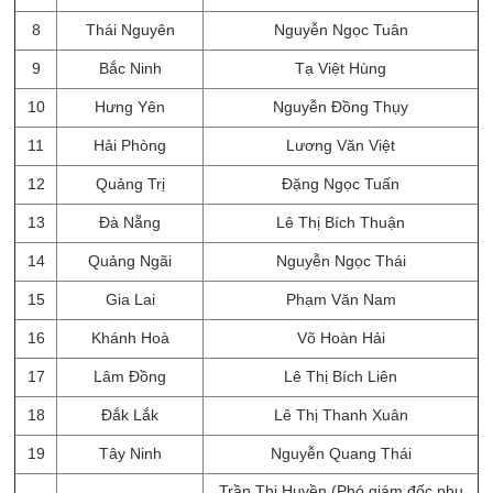
8
Thái Nguyên
Nguyễn Ngọc Tuân
9
Bắc Ninh
Tạ Việt Hùng
10
Hưng Yên
Nguyễn Đồng Thụy
11
Hải Phòng
Lương Văn Việt
12
Quảng Trị
Đặng Ngọc Tuấn
13
Đà Nẵng
Lê Thị Bích Thuận
14
Quảng Ngãi
Nguyễn Ngọc Thái
15
Gia Lai
Phạm Văn Nam
16
Khánh Hoà
Võ Hoàn Hải
17
Lâm Đồng
Lê Thị Bích Liên
18
Đắk Lắk
Lê Thị Thanh Xuân
19
Tây Ninh
Nguyễn Quang Thái
Trần Thị Huyền (Phó giám đốc phụ