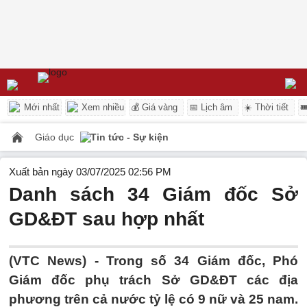
Mới nhất
Xem nhiều
💰 Giá vàng
📅 Lịch âm
☀️ Thời tiết

Giáo dục
Tin tức - Sự kiện
Xuất bản ngày 03/07/2025 02:56 PM
Danh sách 34 Giám đốc Sở
GD&ĐT sau hợp nhất
(VTC News) -
Trong số 34 Giám đốc, Phó
Giám đốc phụ trách Sở GD&ĐT các địa
phương trên cả nước tỷ lệ có 9 nữ và 25 nam.