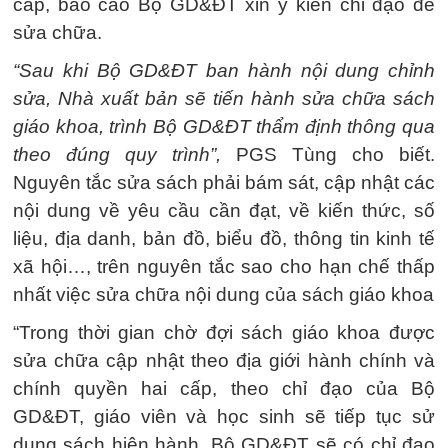
cấp, báo cáo Bộ GD&ĐT xin ý kiến chỉ đạo để
sửa chữa.
“Sau khi Bộ GD&ĐT ban hành nội dung chỉnh
sửa, Nhà xuất bản sẽ tiến hành sửa chữa sách
giáo khoa, trình Bộ GD&ĐT thẩm định thông qua
theo đúng quy trình”,
PGS Tùng cho biết.
Nguyên tắc sửa sách phải bám sát, cập nhật các
nội dung về yêu cầu cần đạt, về kiến thức, số
liệu, địa danh, bản đồ, biểu đồ, thông tin kinh tế
xã hội…, trên nguyên tắc sao cho hạn chế thấp
nhất việc sửa chữa nội dung của sách giáo khoa
“Trong thời gian chờ đợi sách giáo khoa được
sửa chữa cập nhật theo địa giới hành chính và
chính quyền hai cấp, theo chỉ đạo của Bộ
GD&ĐT, giáo viên và học sinh sẽ tiếp tục sử
dụng sách hiện hành. Bộ GD&ĐT sẽ có chỉ đạo