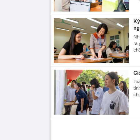
Kỳ
ng
Nhữ
ra 
chế
Gi
Toá
tín
chọ