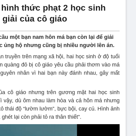
hình thức phạt 2 học sinh
giải của cô giáo
 cầu một bạn nam hôn má bạn còn lại để giải
c ủng hộ nhưng cũng bị nhiều người lên án.
n truyền trên mạng xã hội, hai học sinh ở độ tuổi
ăn quàng đỏ bị cô giáo yêu cầu phải thơm vào má
Nguyên nhân vì hai bạn này đánh nhau, gây mất
ủa cô giáo nhưng trên gương mặt hai học sinh
ì vậy, dù ôm nhau làm hòa và cả hôn má nhưng
tỏ thái độ “lườm lườm”, bực bội, cay cú. Hình ảnh
ghét lại còn phải tỏ ra thân thiết”.