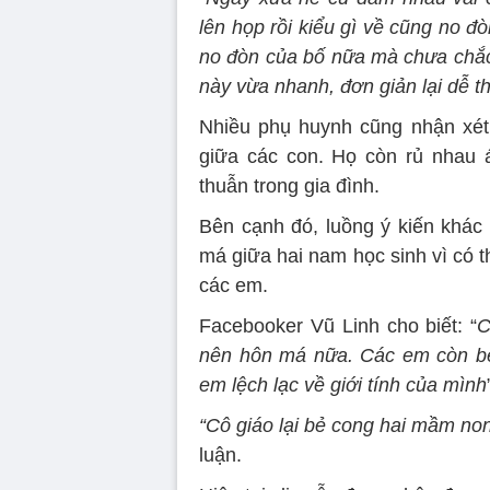
lên họp rồi kiểu gì về cũng no đ
no đòn của bố nữa mà chưa chắc 
này vừa nhanh, đơn giản lại dễ t
Nhiều phụ huynh cũng nhận xét
giữa các con. Họ còn rủ nhau 
thuẫn trong gia đình.
Bên cạnh đó, luồng ý kiến khác
má giữa hai nam học sinh vì có 
các em.
Facebooker Vũ Linh cho biết: “
C
nên hôn má nữa. Các em còn bé
em lệch lạc về giới tính của mình
“Cô giáo lại bẻ cong hai mầm non
luận.