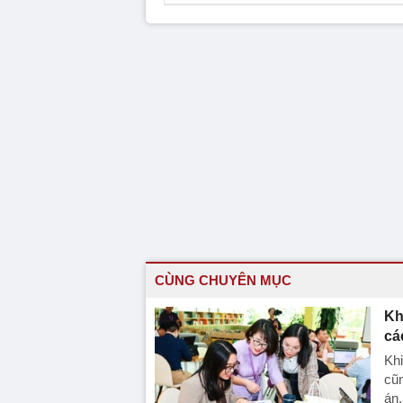
CÙNG CHUYÊN MỤC
Kh
cá
Khi
cũn
án,