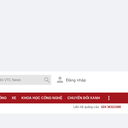
Đăng nhập
ỐNG
XE
KHOA HỌC CÔNG NGHỆ
CHUYỂN ĐỔI XANH
Liên hệ quảng cáo:
024 36321588