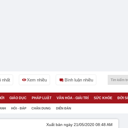
 nhất
Xem nhiều
Bình luận nhiều
IỚI
GIÁO DỤC
PHÁP LUẬT
VĂN HÓA - GIẢI TRÍ
SỨC KHỎE
ĐỜI S
 ANH
HỎI - ĐÁP
CHÂN DUNG
DIỄN ĐÀN
Xuất bản ngày 21/05/2020 08:48 AM