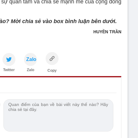
c sự quan tâm và chia sẻ mạnh mẽ của cộng đồng
ào? Mời chia sẻ vào box bình luận bên dưới.
HUYỀN TRẦN
Zalo
Twitter
Zalo
Copy