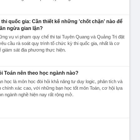
 thi quốc gia: Cần thiết kế những 'chốt chặn' nào để
ăn ngừa gian lận?
ng vụ vi phạm quy chế thi tại Tuyên Quang và Quảng Trị đặt
yêu cầu rà soát quy trình tổ chức kỳ thi quốc gia, nhất là cơ
 giám sát địa phương thực hiện.
ỏi Toán nên theo học ngành nào?
n học là môn học đòi hỏi khả năng tư duy logic, phân tích và
h chính xác cao, với những bạn học tốt môn Toán, cơ hội lựa
n ngành nghề hiện nay rất rộng mở.