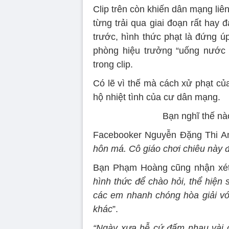
Clip trên còn khiến dân mạng liên
từng trải qua giai đoạn rất hay 
trước, hình thức phạt là đứng ú
phòng hiệu trưởng “uống nước 
trong clip.
Có lẽ vì thế mà cách xử phạt củ
hộ nhiệt tình của cư dân mạng.
Bạn nghĩ thế nà
Facebooker Nguyễn Đặng Thi An
hôn má. Cô giáo chơi chiêu này đ
Bạn Phạm Hoàng cũng nhận xét
hình thức để chào hỏi, thể hiện 
các em nhanh chóng hòa giải vớ
khác
”.
“Ngày xưa hễ cứ đấm nhau vài cá