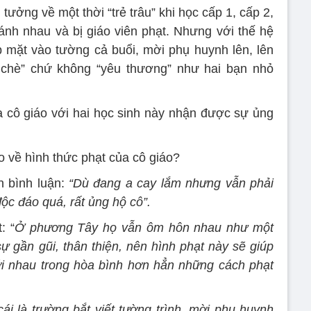
 tưởng về một thời “trẻ trâu” khi học cấp 1, cấp 2,
đánh nhau và bị giáo viên phạt. Nhưng với thế hệ
p mặt vào tường cả buổi, mời phụ huynh lên, lên
chè” chứ không “yêu thương” như hai bạn nhỏ
a cô giáo với hai học sinh này nhận được sự ủng
o về hình thức phạt của cô giáo?
 bình luận:
“Dù đang a cay lắm nhưng vẫn phải
ộc đáo quá, rất ủng hộ cô”.
: “
Ở phương Tây họ vẫn ôm hôn nhau như một
sự gần gũi, thân thiện, nên hình phạt này sẽ giúp
i nhau trong hòa bình hơn hẳn những cách phạt
i là trường bắt viết tường trình, mời phụ huynh