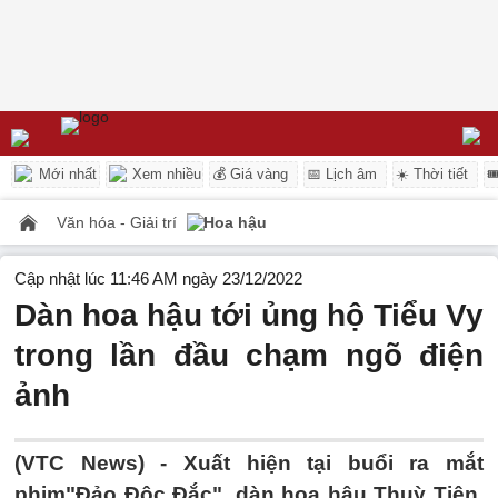
Mới nhất
Xem nhiều
💰 Giá vàng
📅 Lịch âm
☀️ Thời tiết

Văn hóa - Giải trí
Hoa hậu
Cập nhật lúc 11:46 AM ngày 23/12/2022
Dàn hoa hậu tới ủng hộ Tiểu Vy
trong lần đầu chạm ngõ điện
ảnh
(VTC News) -
Xuất hiện tại buổi ra mắt
phim"Đảo Độc Đắc", dàn hoa hậu Thuỳ Tiên,