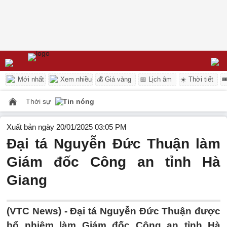
Mới nhất
Xem nhiều
💰 Giá vàng
📅 Lịch âm
☀️ Thời tiết

Thời sự
Tin nóng
Xuất bản ngày 20/01/2025 03:05 PM
Đại tá Nguyễn Đức Thuận làm
Giám đốc Công an tỉnh Hà
Giang
(VTC News) -
Đại tá Nguyễn Đức Thuận được
bổ nhiệm làm Giám đốc Công an tỉnh Hà