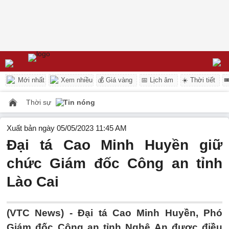
Mới nhất
Xem nhiều
💰 Giá vàng
📅 Lịch âm
☀️ Thời tiết

Thời sự
Tin nóng
Xuất bản ngày 05/05/2023 11:45 AM
Đại tá Cao Minh Huyền giữ
chức Giám đốc Công an tỉnh
Lào Cai
(VTC News) -
Đại tá Cao Minh Huyền, Phó
Giám đốc Công an tỉnh Nghệ An được điều