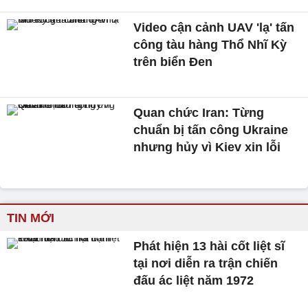
Video cận cảnh UAV 'lạ' tấn
công tàu hàng Thổ Nhĩ Kỳ
trên biển Đen
Quan chức Iran: Từng
chuẩn bị tấn công Ukraine
nhưng hủy vì Kiev xin lỗi
TIN MỚI
Phát hiện 13 hài cốt liệt sĩ
tại nơi diễn ra trận chiến
đấu ác liệt năm 1972