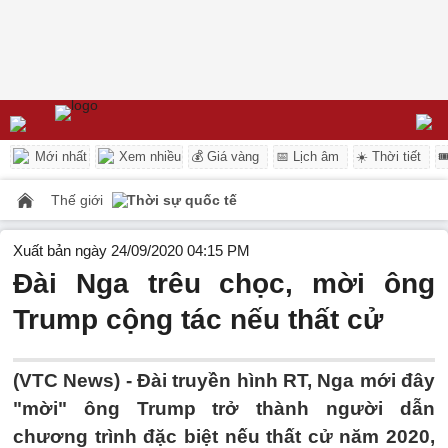
Mới nhất
Xem nhiều
💰 Giá vàng
📅 Lịch âm
☀️ Thời tiết

Thế giới
Thời sự quốc tế
Xuất bản ngày 24/09/2020 04:15 PM
Đài Nga trêu chọc, mời ông
Trump cộng tác nếu thất cử
(VTC News) -
Đài truyền hình RT, Nga mới đây
"mời" ông Trump trở thành người dẫn
chương trình đặc biệt nếu thất cử năm 2020,