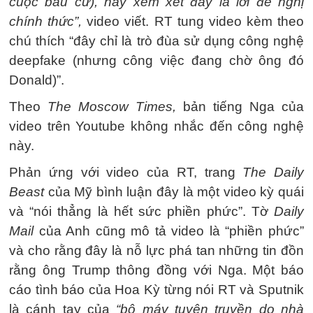
cuộc bầu cử), hãy xem xét đây là lời đề nghị
chính thức”,
video viết. RT tung video kèm theo
chú thích “đây chỉ là trò đùa sử dụng công nghệ
deepfake (nhưng công việc đang chờ ông đó
Donald)”.
Theo
The Moscow Times,
bản tiếng Nga của
video trên Youtube không nhắc đến công nghệ
này.
Phản ứng với video của RT, trang
The Daily
Beast
của Mỹ bình luận đây là một video kỳ quái
và “nói thẳng là hết sức phiền phức”. Tờ
Daily
Mail
của Anh cũng mô tả video là “phiền phức”
và cho rằng đây là nỗ lực phá tan những tin đồn
rằng ông Trump thông đồng với Nga. Một báo
cáo tình báo của Hoa Kỳ từng nói RT và Sputnik
là cánh tay của
“bộ máy tuyên truyền do nhà