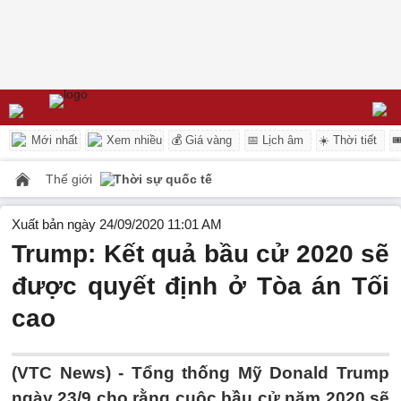
Mới nhất
Xem nhiều
💰 Giá vàng
📅 Lịch âm
☀️ Thời tiết

Thế giới
Thời sự quốc tế
Xuất bản ngày 24/09/2020 11:01 AM
Trump: Kết quả bầu cử 2020 sẽ
được quyết định ở Tòa án Tối
cao
(VTC News) -
Tổng thống Mỹ Donald Trump
ngày 23/9 cho rằng cuộc bầu cử năm 2020 sẽ