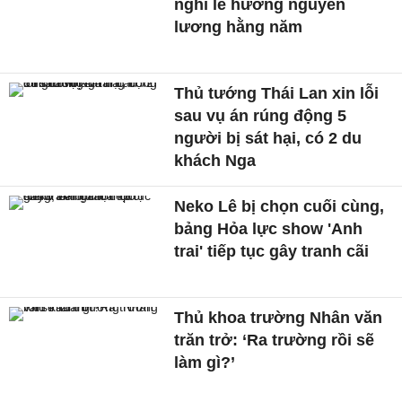
nghỉ lễ hưởng nguyên
lương hằng năm
Thủ tướng Thái Lan xin lỗi
sau vụ án rúng động 5
người bị sát hại, có 2 du
khách Nga
Neko Lê bị chọn cuối cùng,
bảng Hỏa lực show 'Anh
trai' tiếp tục gây tranh cãi
Thủ khoa trường Nhân văn
trăn trở: ‘Ra trường rồi sẽ
làm gì?’