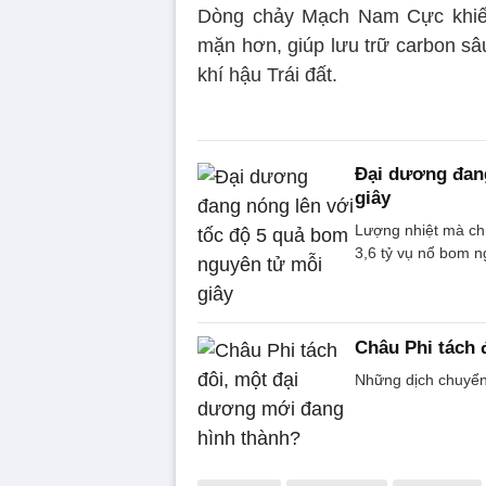
Dòng chảy Mạch Nam Cực khiế
mặn hơn, giúp lưu trữ carbon sâ
khí hậu Trái đất.
Đại dương đang
giây
Lượng nhiệt mà ch
3,6 tỷ vụ nổ bom 
Châu Phi tách 
Những dịch chuyển 