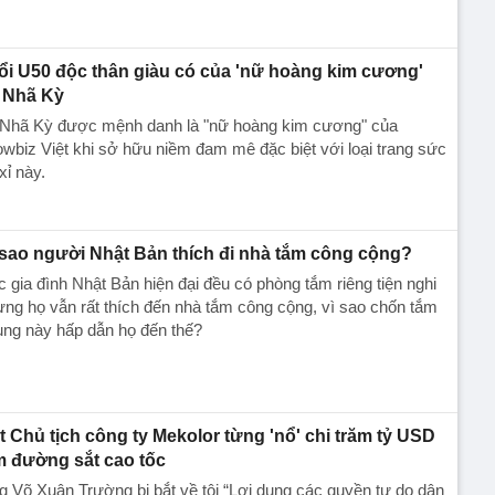
ổi U50 độc thân giàu có của 'nữ hoàng kim cương'
 Nhã Kỳ
 Nhã Kỳ được mệnh danh là "nữ hoàng kim cương" của
wbiz Việt khi sở hữu niềm đam mê đặc biệt với loại trang sức
xỉ này.
 sao người Nhật Bản thích đi nhà tắm công cộng?
 gia đình Nhật Bản hiện đại đều có phòng tắm riêng tiện nghi
ng họ vẫn rất thích đến nhà tắm công cộng, vì sao chốn tắm
ung này hấp dẫn họ đến thế?
t Chủ tịch công ty Mekolor từng 'nổ' chi trăm tỷ USD
m đường sắt cao tốc
 Võ Xuân Trường bị bắt về tội “Lợi dụng các quyền tự do dân