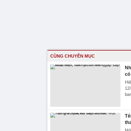
CÙNG CHUYÊN MỤC
Nh
có
Hiệ
12/
ban
Tê
th
Một