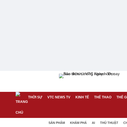
THỜI SỰ
VTC NEWS TV
KINH TẾ
THỂ THAO
THẾ G
SẢN PHẨM
KHÁM PHÁ
AI
THỦ THUẬT
C