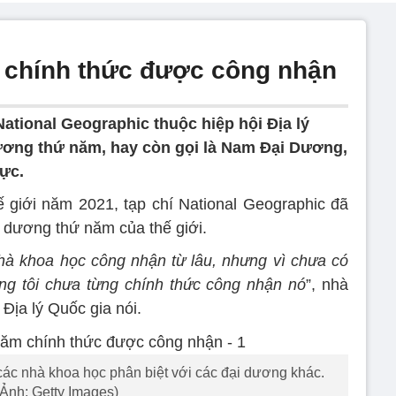
 chính thức được công nhận
National Geographic thuộc hiệp hội Địa lý
ương thứ năm, hay còn gọi là Nam Đại Dương,
ực.
 giới năm 2021, tạp chí National Geographic đã
 dương thứ năm của thế giới.
 khoa học công nhận từ lâu, nhưng vì chưa có
ng tôi chưa từng chính thức công nhận nó
”, nhà
i Địa lý Quốc gia nói.
c nhà khoa học phân biệt với các đại dương khác.
(Ảnh: Getty Images)