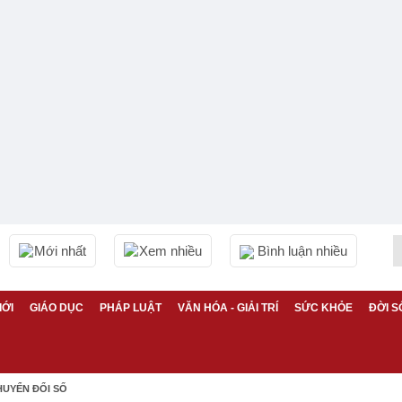
Mới nhất
Xem nhiều
Bình luận nhiều
IỚI
GIÁO DỤC
PHÁP LUẬT
VĂN HÓA - GIẢI TRÍ
SỨC KHỎE
ĐỜI S
HUYỂN ĐỔI SỐ