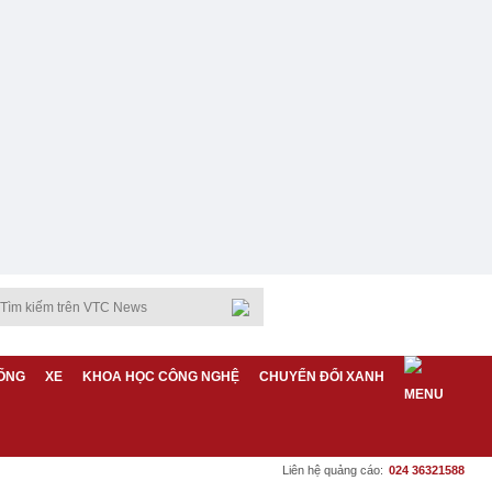
ỐNG
XE
KHOA HỌC CÔNG NGHỆ
CHUYỂN ĐỔI XANH
Liên hệ quảng cáo:
024 36321588