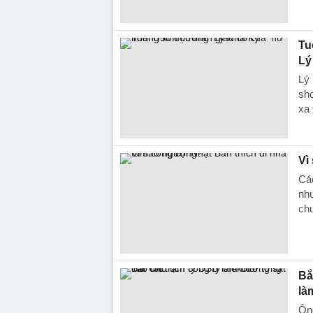
Tu
Lý
Lý
sho
xa 
Vì
Các
như
ch
Bắ
là
Ông