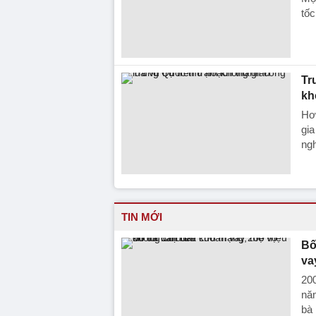
tốc
Tr
kh
Hơn
gi
ngh
TIN MỚI
Bố
va
200
năm
bà 