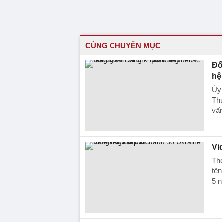
CÙNG CHUYÊN MỤC
Đố
hệ
Ủy
Th
vấn
Vi
The
tên
5 n