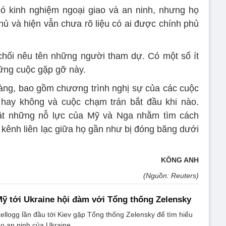
 kinh nghiệm ngoại giao và an ninh, nhưng họ
hủ và hiện vẫn chưa rõ liệu có ai được chính phủ
 chối nêu tên những người tham dự. Có một số ít
ững cuộc gặp gỡ này.
 ràng, bao gồm chương trình nghị sự của các cuộc
 hay không và cuộc chạm trán bắt đầu khi nào.
ật những nỗ lực của Mỹ và Nga nhằm tìm cách
 kênh liên lạc giữa họ gần như bị đóng băng dưới
KÔNG ANH
(Nguồn: Reuters)
Mỹ tới Ukraine hội đàm với Tổng thống Zelensky
ellogg lần đầu tới Kiev gặp Tổng thống Zelensky để tìm hiểu
̉o an ninh của Ukraine.