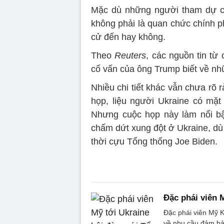
Mặc dù những người tham dự có
không phải là quan chức chính p
cử đến hay không.
Theo
Reuters
, các nguồn tin từ
cố vấn của ông Trump biết về nh
Nhiều chi tiết khác vẫn chưa rõ
họp, liệu người Ukraine có mặt
Nhưng cuộc họp này làm nổi b
chấm dứt xung đột ở Ukraine, dù
thời cựu Tổng thống Joe Biden.
Đặc phái viên 
Đặc phái viên Mỹ K
về nhu cầu đảm ba