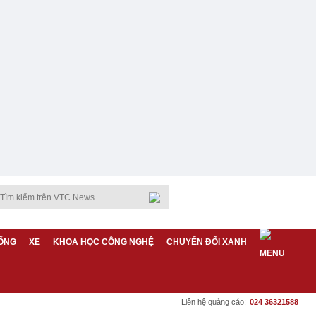
ỐNG
XE
KHOA HỌC CÔNG NGHỆ
CHUYỂN ĐỔI XANH
Liên hệ quảng cáo:
024 36321588