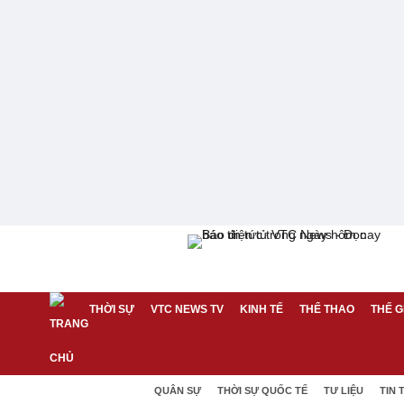
THỜI SỰ
VTC NEWS TV
KINH TẾ
THỂ THAO
THẾ G
QUÂN SỰ
THỜI SỰ QUỐC TẾ
TƯ LIỆU
TIN 