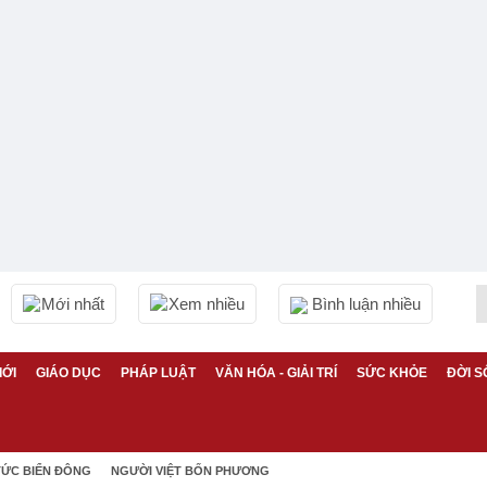
Mới nhất
Xem nhiều
Bình luận nhiều
IỚI
GIÁO DỤC
PHÁP LUẬT
VĂN HÓA - GIẢI TRÍ
SỨC KHỎE
ĐỜI S
TỨC BIỂN ĐÔNG
NGƯỜI VIỆT BỐN PHƯƠNG