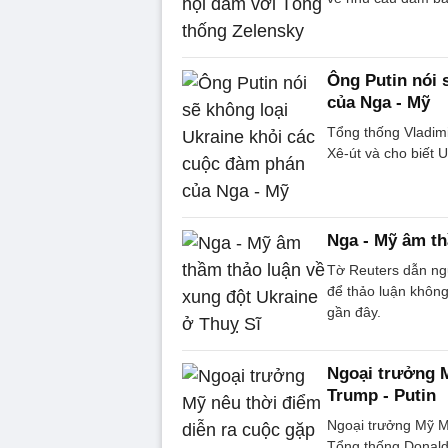
Ông Putin nói 
của Nga - Mỹ
Tổng thống Vladimi
Xê-út và cho biết 
Nga - Mỹ âm th
Tờ Reuters dẫn ng
để thảo luận không
gần đây.
Ngoại trưởng M
Trump - Putin
Ngoại trưởng Mỹ Ma
Tổng thống Donald