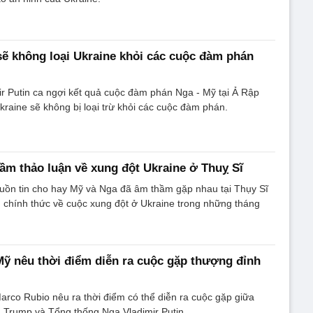
sẽ không loại Ukraine khỏi các cuộc đàm phán
r Putin ca ngợi kết quả cuộc đàm phán Nga - Mỹ tại Ả Rập
Ukraine sẽ không bị loại trừ khỏi các cuộc đàm phán.
ầm thảo luận về xung đột Ukraine ở Thuỵ Sĩ
uồn tin cho hay Mỹ và Nga đã âm thầm gặp nhau tại Thụy Sĩ
 chính thức về cuộc xung đột ở Ukraine trong những tháng
ỹ nêu thời điểm diễn ra cuộc gặp thượng đỉnh
rco Rubio nêu ra thời điểm có thể diễn ra cuộc gặp giữa
 Trump và Tổng thống Nga Vladimir Putin.