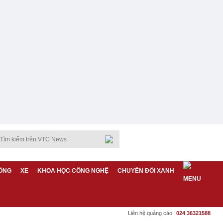
ỐNG
XE
KHOA HỌC CÔNG NGHỆ
CHUYỂN ĐỔI XANH
Liên hệ quảng cáo:
024 36321588