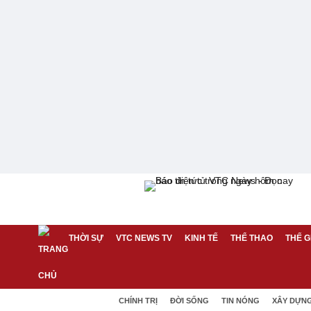
THỜI SỰ
VTC NEWS TV
KINH TẾ
THỂ THAO
THẾ G
CHÍNH TRỊ
ĐỜI SỐNG
TIN NÓNG
XÂY DỰN