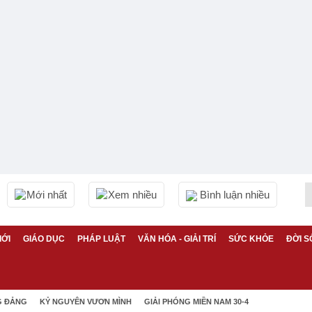
Mới nhất
Xem nhiều
Bình luận nhiều
IỚI
GIÁO DỤC
PHÁP LUẬT
VĂN HÓA - GIẢI TRÍ
SỨC KHỎE
ĐỜI S
G ĐẢNG
KỶ NGUYÊN VƯƠN MÌNH
GIẢI PHÓNG MIỀN NAM 30-4