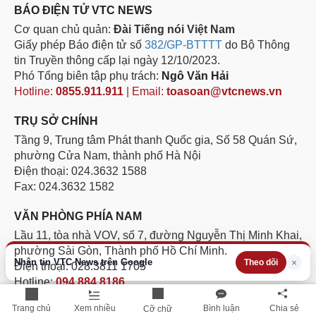
BÁO ĐIỆN TỬ VTC NEWS
Cơ quan chủ quản:
Đài Tiếng nói Việt Nam
Giấy phép Báo điện tử số
382/GP-BTTTT
do Bộ Thông
tin Truyền thông cấp lại ngày 12/10/2023.
Phó Tổng biên tập phụ trách:
Ngô Văn Hải
Hotline:
0855.911.911
| Email:
toasoan@vtcnews.vn
TRỤ SỞ CHÍNH
Tầng 9, Trung tâm Phát thanh Quốc gia, Số 58 Quán Sứ,
phường Cửa Nam, thành phố Hà Nội
Điện thoại: 024.3632 1588
Fax: 024.3632 1582
VĂN PHÒNG PHÍA NAM
Lầu 11, tòa nhà VOV, số 7, đường Nguyễn Thị Minh Khai,
phường Sài Gòn, Thành phố Hồ Chí Minh.
Nhận tin VTC News trên Google
×
Theo dõi
Điện thoại: 028.3811 1705
Hotline:
094.884.8186
Trang chủ
Xem nhiều
Bình luận
Chia sẻ
Cỡ chữ
Không được sao chép lại bất kỳ thông tin nào từ website