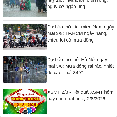
nay 29/7: Mưa lớn diện rộng,
nguy cơ ngập úng
Dự báo thời tiết miền Nam ngày
mai 3/8: TP.HCM ngày nắng,
chiều tối có mưa dông
Dự báo thời tiết Hà Nội ngày
mai 3/8: Mưa dông rải rác, nhiệt
độ cao nhất 34°C
XSMT 2/8 - Kết quả XSMT hôm
nay chủ nhật ngày 2/8/2026