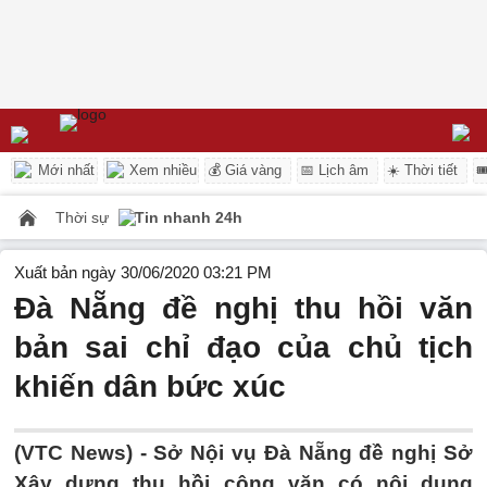
Mới nhất
Xem nhiều
💰 Giá vàng
📅 Lịch âm
☀️ Thời tiết

Thời sự
Tin nhanh 24h
Xuất bản ngày 30/06/2020 03:21 PM
Đà Nẵng đề nghị thu hồi văn
bản sai chỉ đạo của chủ tịch
khiến dân bức xúc
(VTC News) -
Sở Nội vụ Đà Nẵng đề nghị Sở
Xây dựng thu hồi công văn có nội dung