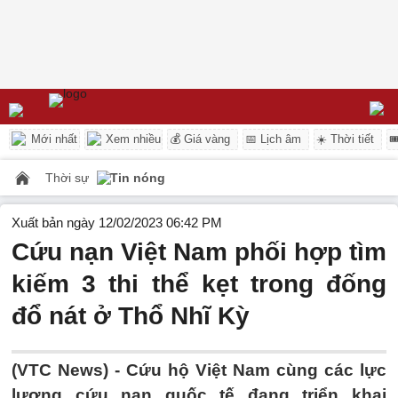
Mới nhất
Xem nhiều
💰 Giá vàng
📅 Lịch âm
☀️ Thời tiết

Thời sự
Tin nóng
Xuất bản ngày 12/02/2023 06:42 PM
Cứu nạn Việt Nam phối hợp tìm
kiếm 3 thi thể kẹt trong đống
đổ nát ở Thổ Nhĩ Kỳ
(VTC News) -
Cứu hộ Việt Nam cùng các lực
lượng cứu nạn quốc tế đang triển khai