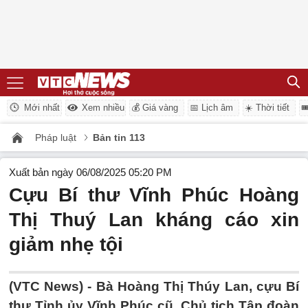
Mới nhất
Xem nhiều
💰 Giá vàng
📅 Lịch âm
☀️ Thời tiết

Pháp luật
Bản tin 113
Xuất bản ngày 06/08/2025 05:20 PM
Cựu Bí thư Vĩnh Phúc Hoàng
Thị Thuý Lan kháng cáo xin
giảm nhẹ tội
(VTC News) -
Bà Hoàng Thị Thúy Lan, cựu Bí
thư Tỉnh ủy Vĩnh Phúc cũ, Chủ tịch Tập đoàn