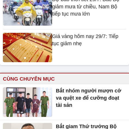
giảm mưa từ chiều, Nam Bộ
tiếp tục mưa lớn
Giá vàng hôm nay 29/7: Tiếp
tục giảm nhẹ
CÙNG CHUYÊN MỤC
Bắt nhóm người mượn cớ
va quệt xe để cưỡng đoạt
tài sản
Bắt giam Thứ trưởng Bộ