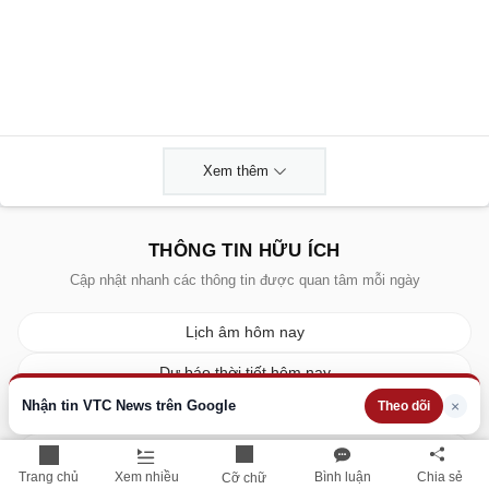
Xem thêm
THÔNG TIN HỮU ÍCH
Cập nhật nhanh các thông tin được quan tâm mỗi ngày
Lịch âm hôm nay
Dự báo thời tiết hôm nay
Nhận tin VTC News trên Google
×
Theo dõi
Giá vàng hôm nay
Giá bạc hôm nay
Trang chủ
Xem nhiều
Bình luận
Chia sẻ
Cỡ chữ