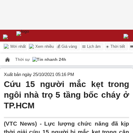
Mới nhất
Xem nhiều
💰 Giá vàng
📅 Lịch âm
☀️ Thời tiết

Thời sự
Tin nhanh 24h
Xuất bản ngày 25/10/2021 05:16 PM
Cứu 15 người mắc kẹt trong
ngôi nhà trọ 5 tầng bốc cháy ở
TP.HCM
(VTC News) -
Lực lượng chức năng đã kịp
thời giải cứu 15 người bị mắc kẹt trong căn