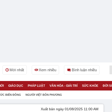
Mới nhất
Xem nhiều
Bình luận nhiều
IỚI
GIÁO DỤC
PHÁP LUẬT
VĂN HÓA - GIẢI TRÍ
SỨC KHỎE
ĐỜI S
TỨC BIỂN ĐÔNG
NGƯỜI VIỆT BỐN PHƯƠNG
Xuất bản ngày 01/08/2025 11:00 AM