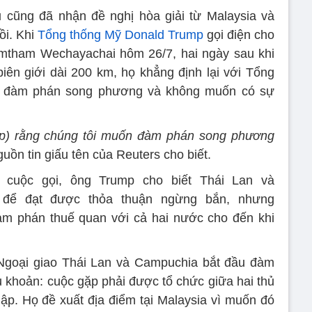
 cũng đã nhận đề nghị hòa giải từ Malaysia và
ồi. Khi
Tổng thống Mỹ Donald Trump
gọi điện cho
tham Wechayachai hôm 26/7, hai ngày sau khi
biên giới dài 200 km, họ khẳng định lại với Tổng
ộ đàm phán song phương và không muốn có sự
ump) rằng chúng tôi muốn đàm phán song phương
guồn tin giấu tên của Reuters cho biết.
cuộc gọi, ông Trump cho biết Thái Lan và
để đạt được thỏa thuận ngừng bắn, nhưng
àm phán thuế quan với cả hai nước cho đến khi
ộ Ngoại giao Thái Lan và Campuchia bắt đầu đàm
u khoản: cuộc gặp phải được tổ chức giữa hai thủ
lập. Họ đề xuất địa điểm tại Malaysia vì muốn đó