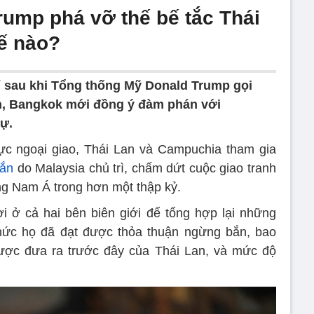
rump phá vỡ thế bế tắc Thái
ế nào?
ỉ sau khi Tổng thống Mỹ Donald Trump gọi
an, Bangkok mới đồng ý đàm phán với
ự.
lực ngoại giao, Thái Lan và Campuchia tham gia
ắn
do Malaysia chủ trì, chấm dứt cuộc giao tranh
ông Nam Á trong hơn một thập kỷ.
 ở cả hai bên biên giới để tổng hợp lại những
 thức họ đã đạt được thỏa thuận ngừng bắn, bao
ược đưa ra trước đây của Thái Lan, và mức độ