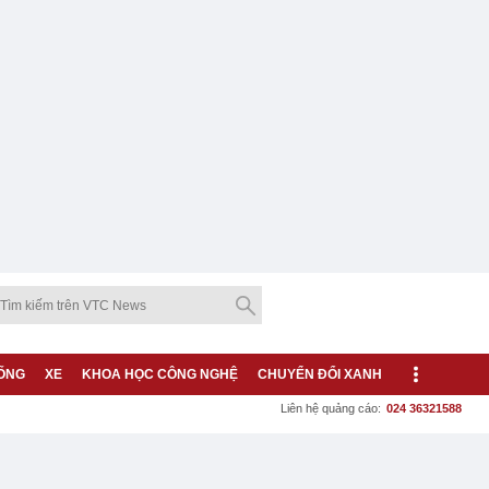
ỐNG
XE
KHOA HỌC CÔNG NGHỆ
CHUYỂN ĐỔI XANH
Liên hệ quảng cáo:
024 36321588