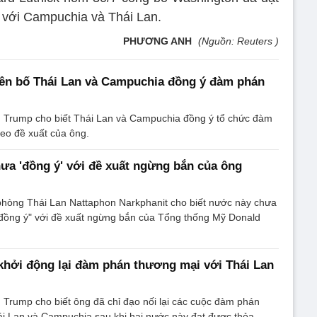
 với Campuchia và Thái Lan.
PHƯƠNG ANH
(Nguồn: Reuters )
ên bố Thái Lan và Campuchia đồng ý đàm phán
 Trump cho biết Thái Lan và Campuchia đồng ý tổ chức đàm
eo đề xuất của ông.
hưa 'đồng ý' với đề xuất ngừng bắn của ông
hòng Thái Lan Nattaphon Narkphanit cho biết nước này chưa
 "đồng ý" với đề xuất ngừng bắn của Tổng thống Mỹ Donald
hởi động lại đàm phán thương mại với Thái Lan
Trump cho biết ông đã chỉ đạo nối lại các cuộc đàm phán
ái Lan và Campuchia sau khi hai nước này đạt được thỏa