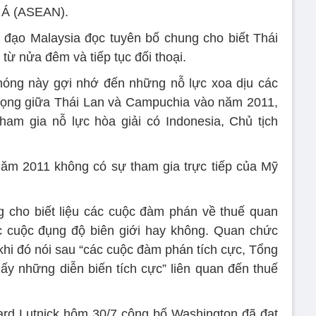
 Á (ASEAN).
 đạo Malaysia đọc tuyên bố chung cho biết Thái
ừ nửa đêm và tiếp tục đối thoại.
ng này gợi nhớ đến những nỗ lực xoa dịu các
trọng giữa Thái Lan và Campuchia vào năm 2011,
tham gia nỗ lực hòa giải có Indonesia, Chủ tịch
ăm 2011 không có sự tham gia trực tiếp của Mỹ
g cho biết liệu các cuộc đàm phán về thuế quan
c cuộc đụng độ biên giới hay không. Quan chức
i đó nói sau “các cuộc đàm phán tích cực, Tổng
y những diễn biến tích cực” liên quan đến thuế
d Lutnick hôm 30/7 công bố Washington đã đạt