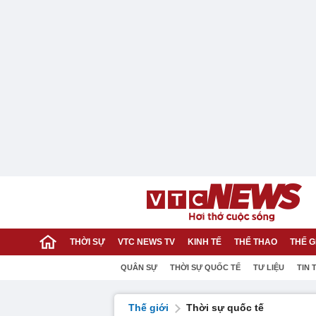
THỜI SỰ
VTC NEWS TV
KINH TẾ
THỂ THAO
THẾ G
QUÂN SỰ
THỜI SỰ QUỐC TẾ
TƯ LIỆU
TIN 
Thế giới
Thời sự quốc tế