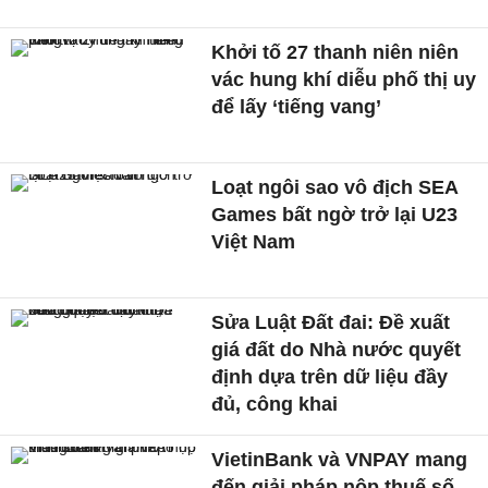
Khởi tố 27 thanh niên niên
vác hung khí diễu phố thị uy
để lấy ‘tiếng vang’
Loạt ngôi sao vô địch SEA
Games bất ngờ trở lại U23
Việt Nam
Sửa Luật Đất đai: Đề xuất
giá đất do Nhà nước quyết
định dựa trên dữ liệu đầy
đủ, công khai
VietinBank và VNPAY mang
đến giải pháp nộp thuế số