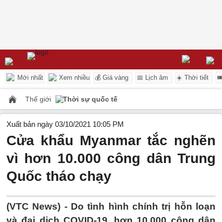
Mới nhất
Xem nhiều
💰 Giá vàng
📅 Lịch âm
☀️ Thời tiết

Thế giới
Thời sự quốc tế
Xuất bản ngày 03/10/2021 10:05 PM
Cửa khẩu Myanmar tắc nghẽn
vì hơn 10.000 công dân Trung
Quốc tháo chạy
(VTC News) -
Do tình hình chính trị hỗn loạn
và đại dịch COVID-19, hơn 10.000 công dân