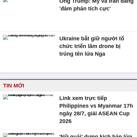
Ông Trump: Mỹ và Iran đang
'đàm phán tích cực'
Ukraine bắt giữ người tổ
chức triển lãm drone bị
trúng tên lửa Nga
TIN MỚI
Link xem trực tiếp
Philippines vs Myanmar 17h
ngày 28/7, giải ASEAN Cup
2026
'Nữ quái' dựng kịch bản lừa