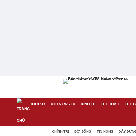
THỜI SỰ
VTC NEWS TV
KINH TẾ
THỂ THAO
THẾ G
CHÍNH TRỊ
ĐỜI SỐNG
TIN NÓNG
XÂY DỰN