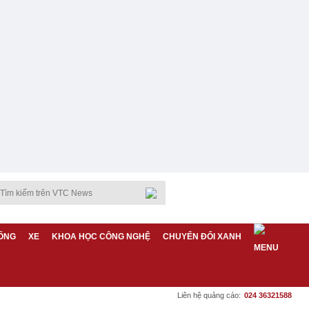
ỐNG
XE
KHOA HỌC CÔNG NGHỆ
CHUYỂN ĐỔI XANH
Liên hệ quảng cáo:
024 36321588