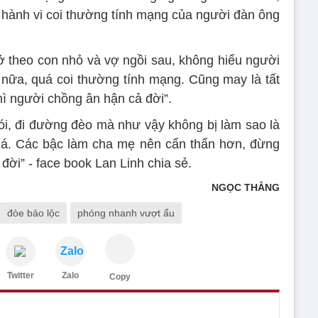
i hành vi coi thường tính mạng của người đàn ông
ở theo con nhỏ và vợ ngồi sau, không hiểu người
 nữa, quá coi thường tính mạng. Cũng may là tất
hì người chồng ân hận cả đời”.
i, đi đường đèo mà như vậy không bị làm sao là
quá. Các bậc làm cha mẹ nên cẩn thẩn hơn, đừng
ời” - face book Lan Linh chia sẻ.
NGỌC THẮNG
đòe bảo lộc
phóng nhanh vượt ẩu
Zalo
Twitter
Zalo
Copy