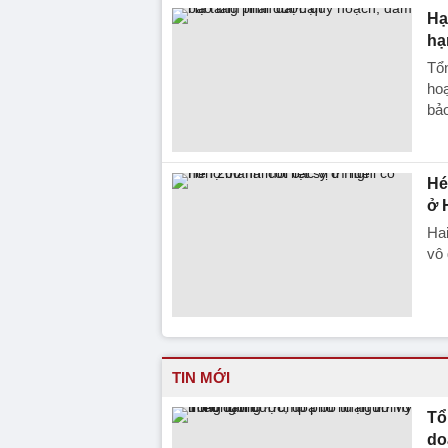
Hạ
hạ
Tổn
hoạ
bảo
Hé
ở 
Ha
vô 
TIN MỚI
Tổ
do