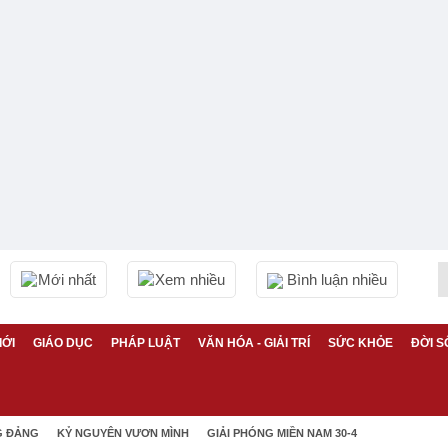
Mới nhất
Xem nhiều
Bình luận nhiều
IỚI
GIÁO DỤC
PHÁP LUẬT
VĂN HÓA - GIẢI TRÍ
SỨC KHỎE
ĐỜI S
G ĐẢNG
KỶ NGUYÊN VƯƠN MÌNH
GIẢI PHÓNG MIỀN NAM 30-4