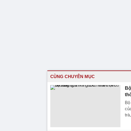
CÙNG CHUYÊN MỤC
Bộ
th
Bộ
của
trà