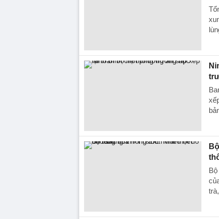
Tổ
xun
lùn
Ni
tr
Ba
xếp
bả
Bộ
th
Bộ
của
trà