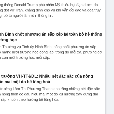
ng thống Donald Trump phủ nhận Mỹ thiếu hụt đạn dược do
g đột với Iran, khẳng định kho vũ khí vẫn dồi dào và dọa truy
g, bỏ tù người làm rò rỉ thông tin.
nh Bình chốt phương án sắp xếp lại toàn bộ hệ thống
ường học
n Thường vụ Tỉnh ủy Ninh Bình thống nhất phương án sắp
 mạng lưới trường học công lập, trong đó mỗi xã, phường cơ
n còn một trường học mỗi cấp.
 trưởng VH-TT&DL: Nhiều nét đặc sắc của nông
ôn mai một do bê tông hoá
 trưởng Lâm Thị Phương Thanh cho rằng những nét đặc sắc
 nông thôn có dấu hiệu mai một do xu hướng xây dựng đại
, rập khuôn theo hướng bê tông hóa.