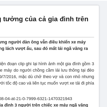
 tưởng của cả gia đình trên
ưng người đàn ông vẫn điều khiển xe máy
ạng lách vượt ẩu, sau đó mất lái ngã văng ra
iện đoạn clip ghi lại hình ảnh một gia đình gồm 3
e máy do người chồng cầm lái lưu thông tại đèo
9/7/2016, mặc dù chở theo vợ và con nhỏ nhưng
i tốc độ cao và liên tục muốn vượt xe tải đi phía
ia đình 3 người trên chiếc xe máy ngã văng