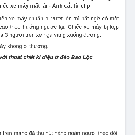
ếc xe máy mất lái - Ảnh cắt từ clip
iển xe máy chuẩn bị vượt lên thì bất ngờ có một
ộ cao theo hướng ngược lại. Chiếc xe máy bị kẹp
 cả 3 người trên xe ngã văng xuống đường.
máy không bị thương.
ười thoát chết kì diệu ở đèo Bảo Lộc
n trên mạng đã thu hút hàng ngàn người theo dõi,