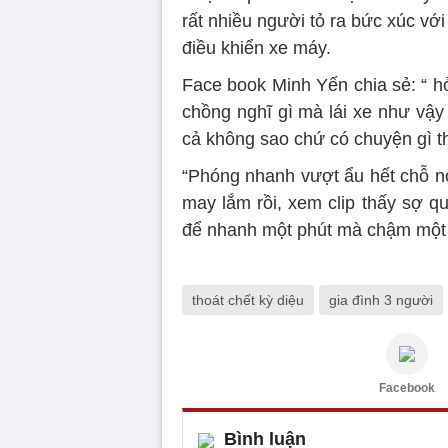
rất nhiều người tỏ ra bức xúc vớ
điều khiển xe máy.
Face book Minh Yến chia sẻ: “ h
chồng nghĩ gì mà lái xe như vậy
cả không sao chứ có chuyện gì t
“Phóng nhanh vượt ẩu hết chỗ nó
may lắm rồi, xem clip thấy sợ 
để nhanh một phút mà chậm một đ
thoát chết kỳ diệu
gia đình 3 người
Facebook
Bình luận