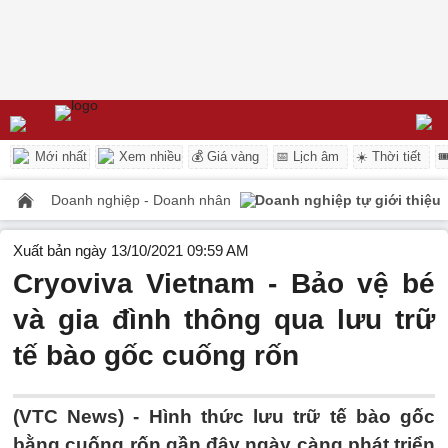
Mới nhất
Xem nhiều
💰 Giá vàng
📅 Lịch âm
☀️ Thời tiết

Doanh nghiệp - Doanh nhân
Doanh nghiệp tự giới thiệu
Xuất bản ngày 13/10/2021 09:59 AM
Cryoviva Vietnam - Bảo vệ bé
và gia đình thông qua lưu trữ
tế bào gốc cuống rốn
(VTC News) -
Hình thức lưu trữ tế bào gốc
bằng cuống rốn gần đây ngày càng phát triển