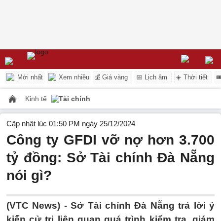
Mới nhất
Xem nhiều
💰 Giá vàng
📅 Lịch âm
☀️ Thời tiết

Kinh tế
Tài chính
Cập nhật lúc 01:50 PM ngày 25/12/2024
Công ty GFDI vỡ nợ hơn 3.700
tỷ đồng: Sở Tài chính Đà Nẵng
nói gì?
(VTC News) -
Sở Tài chính Đà Nẵng trả lời ý
kiến cử tri liên quan quá trình kiểm tra, giám