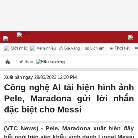
Mới nhất
Xem nhiều
💰 Giá vàng
📅 Lịch âm
☀️ Thời tiết

Thể thao
Hậu trường
Xuất bản ngày 28/03/2023 12:20 PM
Công nghệ AI tái hiện hình ảnh
Pele, Maradona gửi lời nhắn
đặc biệt cho Messi
(VTC News) -
Pele, Maradona xuất hiện đầy
bất ngờ trên sân khấu vinh danh Lionel Messi