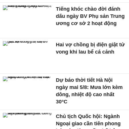
Tiếng khóc chào đời đánh
dấu ngày BV Phụ sản Trung
ương cơ sở 2 hoạt động
Hai vợ chồng bị điện giật tử
vong khi lau bể cá cảnh
Dự báo thời tiết Hà Nội
ngày mai 5/8: Mưa lớn kèm
dông, nhiệt độ cao nhất
30°C
Chủ tịch Quốc hội: Ngành
Ngoại giao cần tiên phong