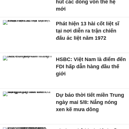
hút các dòng vốn thế hệ
mới
Phát hiện 13 hài cốt liệt sĩ
tại nơi diễn ra trận chiến
đấu ác liệt năm 1972
HSBC: Việt Nam là điểm đến
FDI hấp dẫn hàng đầu thế
giới
Dự báo thời tiết miền Trung
ngày mai 5/8: Nắng nóng
xen kẽ mưa dông