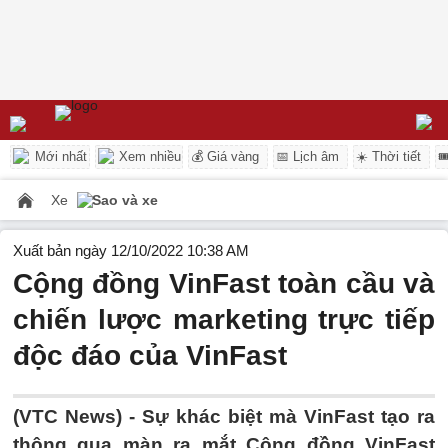
Mới nhất
Xem nhiều
💰 Giá vàng
📅 Lịch âm
☀️ Thời tiết

Xe
Sao và xe
Xuất bản ngày 12/10/2022 10:38 AM
Cộng đồng VinFast toàn cầu và
chiến lược marketing trực tiếp
độc đáo của VinFast
(VTC News) -
Sự khác biệt mà VinFast tạo ra
thông qua màn ra mắt Cộng đồng VinFast