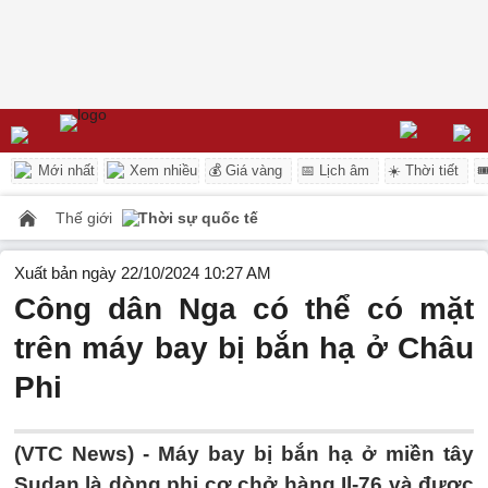
Mới nhất
Xem nhiều
💰 Giá vàng
📅 Lịch âm
☀️ Thời tiết

Thế giới
Thời sự quốc tế
Xuất bản ngày 22/10/2024 10:27 AM
Công dân Nga có thể có mặt
trên máy bay bị bắn hạ ở Châu
Phi
(VTC News) -
Máy bay bị bắn hạ ở miền tây
Sudan là dòng phi cơ chở hàng Il-76 và được