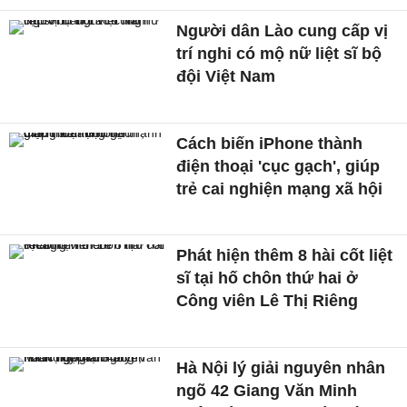
Người dân Lào cung cấp vị
trí nghi có mộ nữ liệt sĩ bộ
đội Việt Nam
Cách biến iPhone thành
điện thoại 'cục gạch', giúp
trẻ cai nghiện mạng xã hội
Phát hiện thêm 8 hài cốt liệt
sĩ tại hố chôn thứ hai ở
Công viên Lê Thị Riêng
Hà Nội lý giải nguyên nhân
ngõ 42 Giang Văn Minh