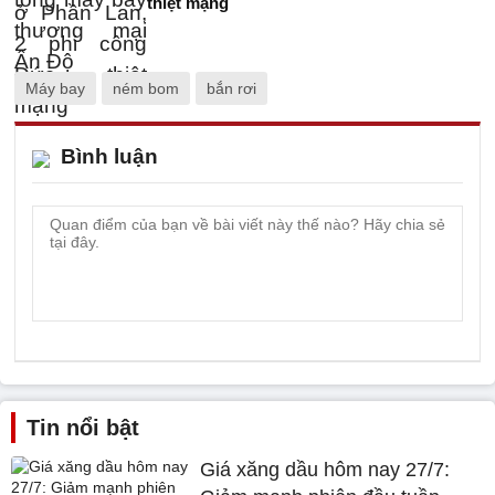
thiệt mạng
Máy bay
ném bom
bắn rơi
Bình luận
Tin nổi bật
Giá xăng dầu hôm nay 27/7: