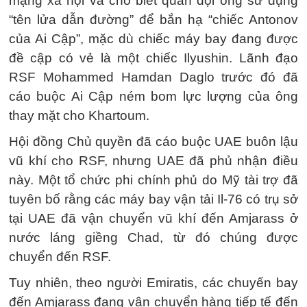
mạng xã hội và cho biết quân đội ông sử dụng
“tên lửa dẫn đường” để bắn hạ “chiếc Antonov
của Ai Cập”, mặc dù chiếc máy bay đang được
đề cập có vẻ là một chiếc Ilyushin. Lãnh đạo
RSF Mohammed Hamdan Daglo trước đó đã
cáo buộc Ai Cập ném bom lực lượng của ông
thay mặt cho Khartoum.
Hội đồng Chủ quyền đã cáo buộc UAE buôn lậu
vũ khí cho RSF, nhưng UAE đã phủ nhận điều
này. Một tổ chức phi chính phủ do Mỹ tài trợ đã
tuyên bố rằng các máy bay vận tải Il-76 có trụ sở
tại UAE đã vận chuyển vũ khí đến Amjarass ở
nước láng giềng Chad, từ đó chúng được
chuyển đến RSF.
Tuy nhiên, theo người Emiratis, các chuyến bay
đến Amjarass đang vận chuyển hàng tiếp tế đến