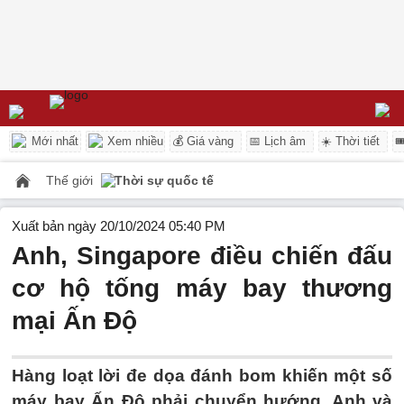
Mới nhất
Xem nhiều
💰 Giá vàng
📅 Lịch âm
☀️ Thời tiết

Thế giới
Thời sự quốc tế
Xuất bản ngày 20/10/2024 05:40 PM
Anh, Singapore điều chiến đấu
cơ hộ tống máy bay thương
mại Ấn Độ
Hàng loạt lời đe dọa đánh bom khiến một số
máy bay Ấn Độ phải chuyển hướng, Anh và