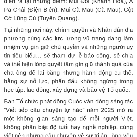
diễn ra tại những điểm: Mũi Đôi (Khánh Hoà), A
Pa Chải (Điện Biên), Mũi Cà Mau (Cà Mau), Cột
Cờ Lũng Cú (Tuyên Quang).
Tại những nơi này, chính quyền và Nhân dân địa
phương cùng các lực lượng vũ trang đang làm
nhiệm vụ gìn giữ chủ quyền và những người uy
tín tiêu biểu… sẽ tham dự lễ báo công, sẻ chia
và thể hiện lòng quyết tâm gìn giữ thành quả của
cha ông để lại bằng những hành động cụ thể,
bằng sự nỗ lực, phấn đấu không ngừng trong
học tập, lao động, xây dựng và bảo vệ Tổ quốc.
Ban Tổ chức phát động Cuộc vận động sáng tác
“Viết tiếp câu chuyện tự hào” năm 2025 mở ra
một không gian sáng tạo để mỗi người Việt,
không phân biệt độ tuổi hay nghề nghiệp, cùng
viết nên những câu chuyện về sự tri ân, lòng yêu