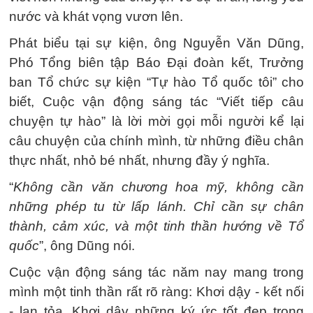
nước và khát vọng vươn lên.
Phát biểu tại sự kiện, ông Nguyễn Văn Dũng,
Phó Tổng biên tập Báo Đại đoàn kết, Trưởng
ban Tổ chức sự kiện “Tự hào Tổ quốc tôi” cho
biết, Cuộc vận động sáng tác “Viết tiếp câu
chuyện tự hào” là lời mời gọi mỗi người kể lại
câu chuyện của chính mình, từ những điều chân
thực nhất, nhỏ bé nhất, nhưng đầy ý nghĩa.
“
Không cần văn chương hoa mỹ, không cần
những phép tu từ lấp lánh. Chỉ cần sự chân
thành, cảm xúc, và một tinh thần hướng về Tổ
quốc
”, ông Dũng nói.
Cuộc vận động sáng tác năm nay mang trong
mình một tinh thần rất rõ ràng: Khơi dậy - kết nối
- lan tỏa. Khơi dậy những ký ức tốt đẹp trong