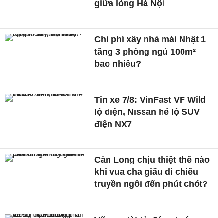
giữa lòng Hà Nội
Chi phí xây nhà mái Nhật 1
tầng 3 phòng ngủ 100m²
bao nhiêu?
Tin xe 7/8: VinFast VF Wild
lộ diện, Nissan hé lộ SUV
điện NX7
Càn Long chịu thiệt thế nào
khi vua cha giấu di chiếu
truyền ngôi đến phút chót?