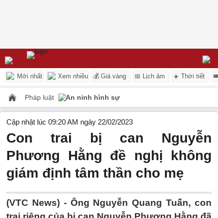
Mới nhất
Xem nhiều
💰 Giá vàng
📅 Lịch âm
☀️ Thời tiết

Pháp luật
An ninh hình sự
Cập nhật lúc 09:20 AM ngày 22/02/2023
Con trai bị can Nguyễn
Phương Hằng đề nghị không
giám định tâm thần cho mẹ
(VTC News) -
Ông Nguyễn Quang Tuấn, con
trai riêng của bị can Nguyễn Phương Hằng đã