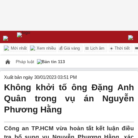
Mới nhất
Xem nhiều
💰 Giá vàng
📅 Lịch âm
☀️ Thời tiết

Pháp luật
Bản tin 113
Xuất bản ngày 30/01/2023 03:51 PM
Không khởi tố ông Đặng Anh
Quân trong vụ án Nguyễn
Phương Hằng
Công an TP.HCM vừa hoàn tất kết luận điều
tra bổ sung vụ Nguyễn Phương Hằng, xác