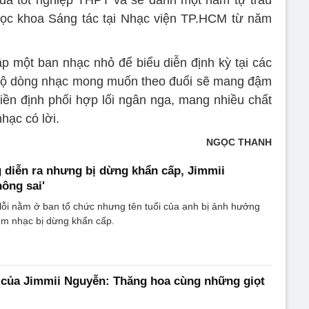
 đã tốt nghiệp THPT và sẽ dành một năm tự trau
 học khoa Sáng tác tại Nhạc viện TP.HCM từ năm
p một ban nhạc nhỏ để biểu diễn định kỳ tại các
t lộ dòng nhạc mong muốn theo đuổi sẽ mang đậm
hiền định phối hợp lối ngân nga, mang nhiều chất
hạc có lời.
NGỌC THANH
diễn ra nhưng bị dừng khẩn cấp, Jimmii
hông sai'
lỗi nằm ở ban tổ chức nhưng tên tuổi của anh bị ảnh hưởng
êm nhạc bị dừng khẩn cấp.
 của Jimmii Nguyễn: Thăng hoa cùng những giọt