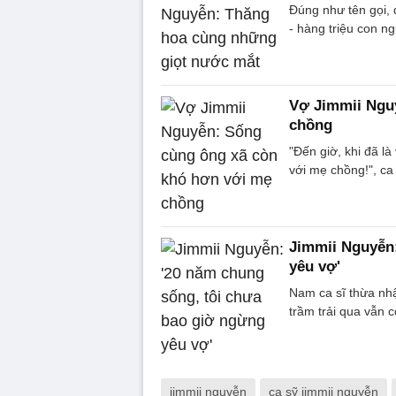
Đúng như tên gọi, 
- hàng triệu con ng
Vợ Jimmii Ngu
chồng
"Đến giờ, khi đã l
với mẹ chồng!", ca
Jimmii Nguyễn:
yêu vợ'
Nam ca sĩ thừa nh
trầm trải qua vẫn 
jimmii nguyễn
ca sỹ jimmii nguyễn