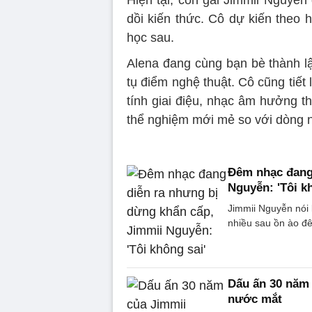
Hiện tại, con gái Jimmii Nguyễn
dồi kiến thức. Cô dự kiến theo
học sau.
Alena đang cùng bạn bè thành lậ
tụ điểm nghệ thuật. Cô cũng tiế
tính giai điệu, nhạc âm hưởng t
thể nghiệm mới mẻ so với dòng n
Đêm nhạc đang 
Nguyễn: 'Tôi k
Jimmii Nguyễn nói 
nhiều sau ồn ào đ
Dấu ấn 30 năm
nước mắt