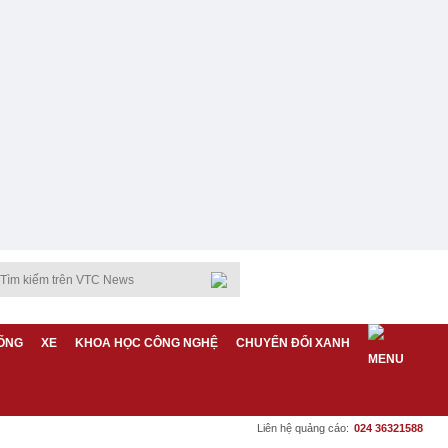
ỐNG
XE
KHOA HỌC CÔNG NGHỆ
CHUYỂN ĐỔI XANH
Liên hệ quảng cáo:
024 36321588