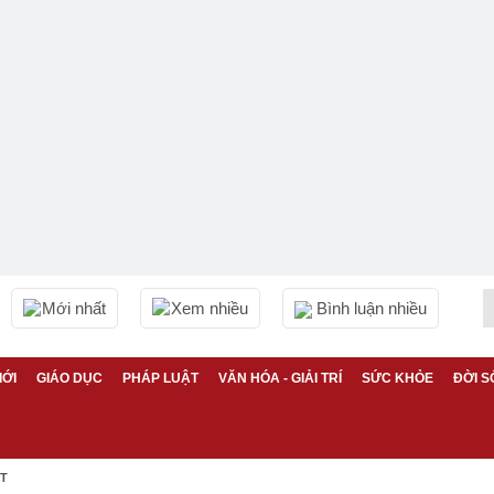
Mới nhất
Xem nhiều
Bình luận nhiều
IỚI
GIÁO DỤC
PHÁP LUẬT
VĂN HÓA - GIẢI TRÍ
SỨC KHỎE
ĐỜI S
ỆT