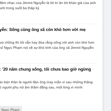
đêm nhạc của Jimmii Nguyễn là lời tri ân tới khán giả của anh
ười trong suốt ba thập kỷ.
yễn: Sống cùng ông xã còn khó hơn với mẹ
à vợ chồng thì tôi vẫn hay đùa rằng sống với anh còn khó hơn
 sĩ Ngọc Phạm nói về sự khó tính của ông xã Jimmii Nguyễn.
 '20 năm chung sống, tôi chưa bao giờ ngừng
ận bản thân là người đàn ông may mắn vì sau những thăng
có người phụ nữ âm thầm đằng sau, một lòng vì mình.
Ngọc Phạm