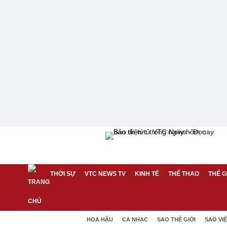
THỜI SỰ
VTC NEWS TV
KINH TẾ
THỂ THAO
THẾ G
HOA HẬU
CA NHẠC
SAO THẾ GIỚI
SAO VI