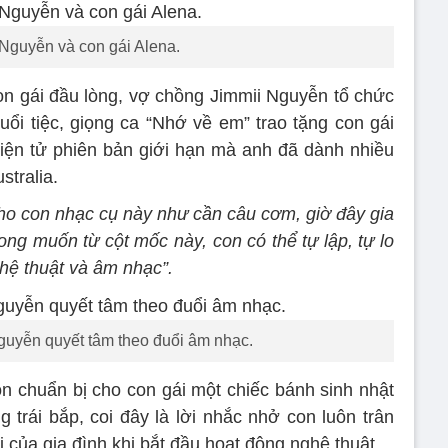
 Nguyễn và con gái Alena.
con gái đầu lòng, vợ chồng Jimmii Nguyễn tổ chức
uổi tiệc, giọng ca “Nhớ về em” trao tặng con gái
 điện tử phiên bản giới hạn mà anh đã dành nhiều
stralia.
cho con nhạc cụ này như cần câu cơm, giờ đây gia
ng muốn từ cột mốc này, con có thể tự lập, tự lo
hệ thuật và âm nhạc”.
guyễn quyết tâm theo đuổi âm nhạc.
 chuẩn bị cho con gái một chiếc bánh sinh nhật
 trái bắp, coi đây là lời nhắc nhở con luôn trân
rị của gia đình khi bắt đầu hoạt động nghệ thuật.