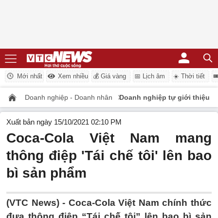
Mới nhất
Xem nhiều
💰 Giá vàng
📅 Lịch âm
☀️ Thời tiết

Doanh nghiệp - Doanh nhân
Doanh nghiệp tự giới thiệu
Xuất bản ngày 15/10/2021 02:10 PM
Coca-Cola Việt Nam mang
thông điệp 'Tái chế tôi' lên bao
bì sản phẩm
(VTC News) -
Coca-Cola Việt Nam chính thức
đưa thông điệp “Tái chế tôi” lên bao bì sản