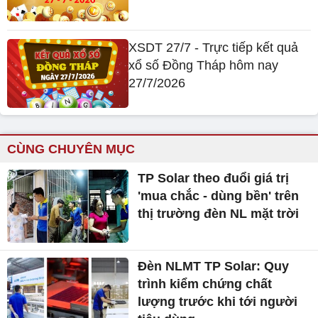
XSDT 27/7 - Trực tiếp kết quả
xổ số Đồng Tháp hôm nay
27/7/2026
CÙNG CHUYÊN MỤC
TP Solar theo đuổi giá trị
'mua chắc - dùng bền' trên
thị trường đèn NL mặt trời
Đèn NLMT TP Solar: Quy
trình kiểm chứng chất
lượng trước khi tới người