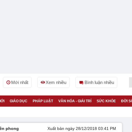
Mới nhất
Xem nhiều
Bình luận nhiều
IỚI
GIÁO DỤC
PHÁP LUẬT
VĂN HÓA - GIẢI TRÍ
SỨC KHỎE
ĐỜI S
iên phong
Xuất bản ngày 28/12/2018 03:41 PM