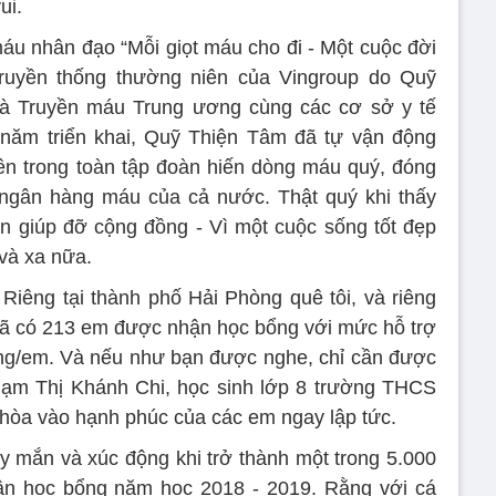
ui.
áu nhân đạo “Mỗi giọt máu cho đi - Một cuộc đời
 truyền thống thường niên của Vingroup do Quỹ
à Truyền máu Trung ương cùng các cơ sở y tế
 năm triển khai, Quỹ Thiện Tâm đã tự vận động
ên trong toàn tập đoàn hiến dòng máu quý, đóng
 ngân hàng máu của cả nước. Thật quý khi thấy
n giúp đỡ cộng đồng - Vì một cuộc sống tốt đẹp
và xa nữa.
 Riêng tại thành phố Hải Phòng quê tôi, và riêng
đã có 213 em được nhận học bổng với mức hỗ trợ
áng/em. Và nếu như bạn được nghe, chỉ cần được
hạm Thị Khánh Chi, học sinh lớp 8 trường THCS
 hòa vào hạnh phúc của các em ngay lập tức.
 mắn và xúc động khi trở thành một trong 5.000
ận học bổng năm học 2018 - 2019. Rằng với cá