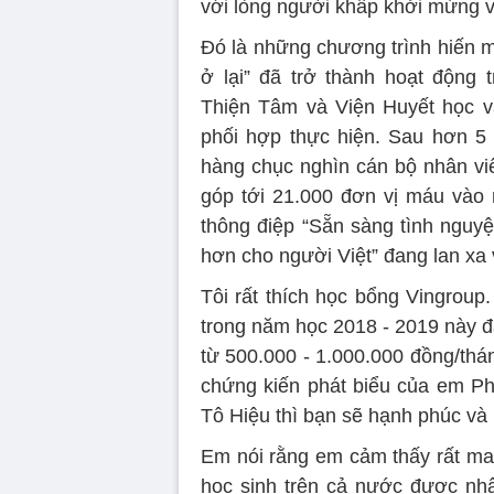
với lòng người khấp khởi mừng v
Đó là những chương trình hiến m
ở lại” đã trở thành hoạt động
Thiện Tâm và Viện Huyết học v
phối hợp thực hiện. Sau hơn 5
hàng chục nghìn cán bộ nhân vi
góp tới 21.000 đơn vị máu vào
thông điệp “Sẵn sàng tình nguyệ
hơn cho người Việt” đang lan xa 
Tôi rất thích học bổng Vingroup.
trong năm học 2018 - 2019 này 
từ 500.000 - 1.000.000 đồng/th
chứng kiến phát biểu của em P
Tô Hiệu thì bạn sẽ hạnh phúc và
Em nói rằng em cảm thấy rất may
học sinh trên cả nước được nh