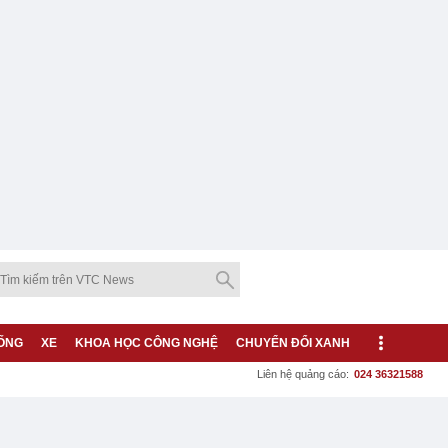
ỐNG
XE
KHOA HỌC CÔNG NGHỆ
CHUYỂN ĐỔI XANH
Liên hệ quảng cáo:
024 36321588