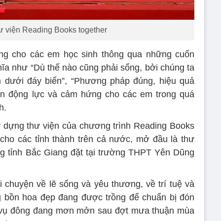
hư viện Reading Books together
ng cho các em học sinh thông qua những cuốn
ĩa như “Dù thế nào cũng phải sống, bởi chúng ta
m dưới đáy biển”, “Phương pháp đúng, hiệu quả
yền động lực và cảm hứng cho các em trong quá
h.
y dựng thư viện của chương trình Reading Books
cho các tỉnh thành trên cả nước, mở đầu là thư
g tỉnh Bắc Giang đặt tại trường THPT Yên Dũng
i chuyện về lẽ sống và yêu thương, về trí tuệ và
g bồn hoa đẹp đang được trồng để chuẩn bị đón
u vụ đông đang mơn mởn sau đợt mưa thuận mùa