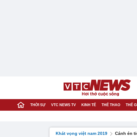
THỜI SỰ
VTC NEWS TV
KINH TẾ
THỂ THAO
THẾ G
Khát vọng việt nam 2019
Cánh én t