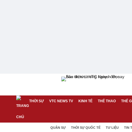
THỜI SỰ
VTC NEWS TV
KINH TẾ
THỂ THAO
THẾ G
QUÂN SỰ
THỜI SỰ QUỐC TẾ
TƯ LIỆU
TIN 