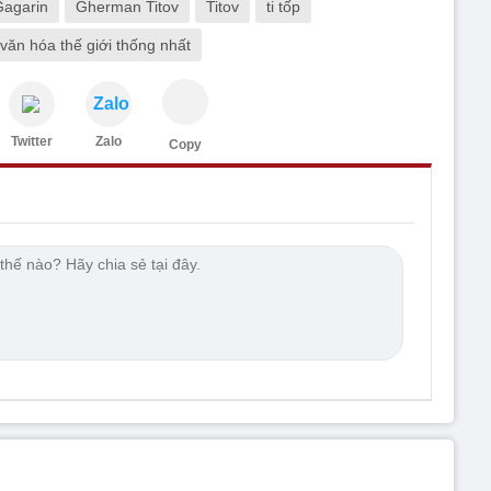
Gagarin
Gherman Titov
Titov
ti tốp
 văn hóa thế giới thống nhất
Zalo
Twitter
Zalo
Copy