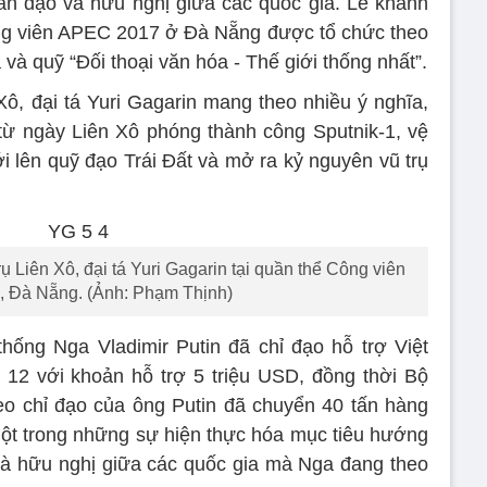
ân đạo và hữu nghị giữa các quốc gia. Lễ khánh
ông viên APEC 2017 ở Đà Nẵng được tổ chức theo
và quỹ “Đối thoại văn hóa - Thế giới thống nhất”.
Xô, đại tá Yuri Gagarin mang theo nhiều ý nghĩa,
ừ ngày Liên Xô phóng thành công Sputnik-1, vệ
ới lên quỹ đạo Trái Đất và mở ra kỷ nguyên vũ trụ
 Liên Xô, đại tá Yuri Gagarin tại quần thể Công viên
 Đà Nẵng. (Ảnh: Phạm Thịnh)
hống Nga Vladimir Putin đã chỉ đạo hỗ trợ Việt
12 với khoản hỗ trợ 5 triệu USD, đồng thời Bộ
eo chỉ đạo của ông Putin đã chuyển 40 tấn hàng
một trong những sự hiện thực hóa mục tiêu hướng
à hữu nghị giữa các quốc gia mà Nga đang theo