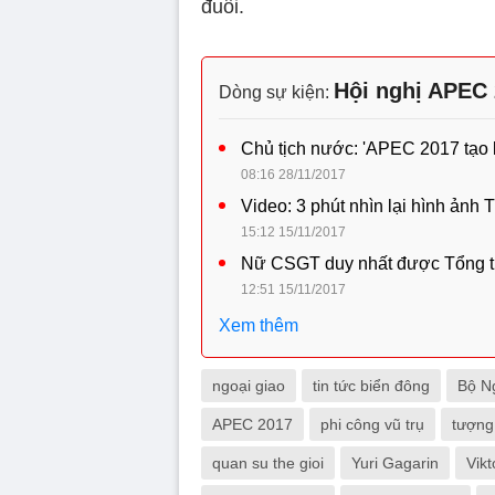
đuổi.
Hội nghị APEC 
Dòng sự kiện:
Chủ tịch nước: 'APEC 2017 tạo 
08:16 28/11/2017
Video: 3 phút nhìn lại hình ảnh
15:12 15/11/2017
Nữ CSGT duy nhất được Tổng t
12:51 15/11/2017
Xem thêm
ngoại giao
tin tức biển đông
Bộ N
APEC 2017
phi công vũ trụ
tượng
quan su the gioi
Yuri Gagarin
Vik