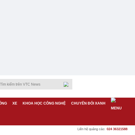
ỐNG
XE
KHOA HỌC CÔNG NGHỆ
CHUYỂN ĐỔI XANH
Liên hệ quảng cáo:
024 36321588