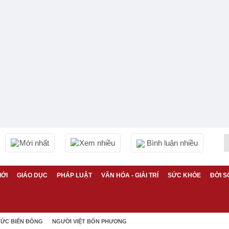
Mới nhất
Xem nhiều
Bình luận nhiều
IỚI
GIÁO DỤC
PHÁP LUẬT
VĂN HÓA - GIẢI TRÍ
SỨC KHỎE
ĐỜI S
TỨC BIỂN ĐÔNG
NGƯỜI VIỆT BỐN PHƯƠNG