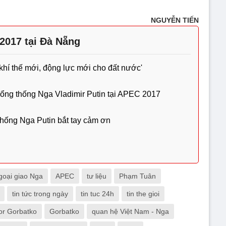
NGUYỄN TIẾN
2017 tại Đà Nẵng
khí thế mới, động lực mới cho đất nước'
 Tổng thống Nga Vladimir Putin tại APEC 2017
hống Nga Putin bắt tay cảm ơn
goại giao Nga
APEC
tư liệu
Phạm Tuân
tin tức trong ngày
tin tuc 24h
tin the gioi
tor Gorbatko
Gorbatko
quan hệ Việt Nam - Nga