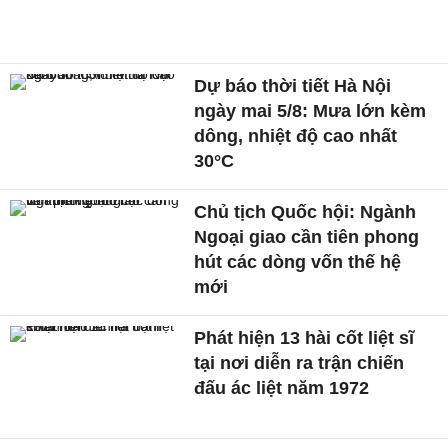
Dự báo thời tiết Hà Nội
ngày mai 5/8: Mưa lớn kèm
dông, nhiệt độ cao nhất
30°C
Chủ tịch Quốc hội: Ngành
Ngoại giao cần tiên phong
hút các dòng vốn thế hệ
mới
Phát hiện 13 hài cốt liệt sĩ
tại nơi diễn ra trận chiến
đấu ác liệt năm 1972