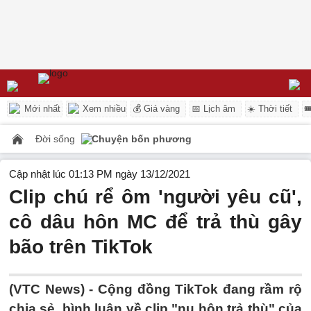
Mới nhất
Xem nhiều
💰 Giá vàng
📅 Lịch âm
☀️ Thời tiết

Đời sống
Chuyện bốn phương
Cập nhật lúc 01:13 PM ngày 13/12/2021
Clip chú rể ôm 'người yêu cũ',
cô dâu hôn MC để trả thù gây
bão trên TikTok
(VTC News) -
Cộng đồng TikTok đang rầm rộ
chia sẻ, bình luận về clip "nụ hôn trả thù" của