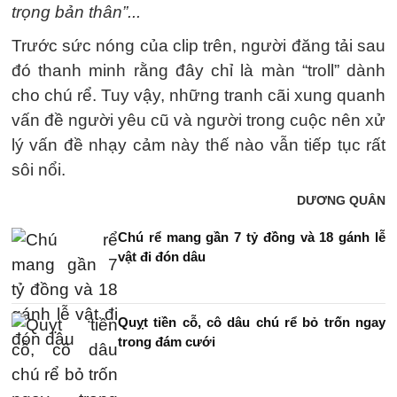
trọng bản thân”...
Trước sức nóng của clip trên, người đăng tải sau
đó thanh minh rằng đây chỉ là màn “troll” dành
cho chú rể. Tuy vậy, những tranh cãi xung quanh
vấn đề người yêu cũ và người trong cuộc nên xử
lý vấn đề nhạy cảm này thế nào vẫn tiếp tục rất
sôi nổi.
DƯƠNG QUÂN
Chú rể mang gần 7 tỷ đồng và 18 gánh lễ
vật đi đón dâu
Quỵt tiền cỗ, cô dâu chú rể bỏ trốn ngay
trong đám cưới