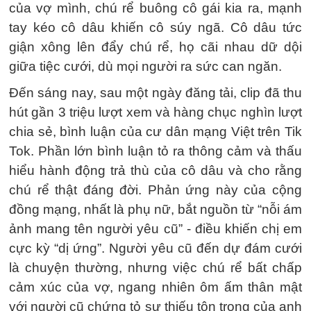
của vợ mình, chú rể buông cô gái kia ra, mạnh
tay kéo cô dâu khiến cô súy ngã. Cô dâu tức
giận xông lên đẩy chú rể, họ cãi nhau dữ dội
giữa tiệc cưới, dù mọi người ra sức can ngăn.
Đến sáng nay, sau một ngày đăng tải, clip đã thu
hút gần 3 triệu lượt xem và hàng chục nghìn lượt
chia sẻ, bình luận của cư dân mạng Việt trên Tik
Tok. Phần lớn bình luận tỏ ra thông cảm và thấu
hiểu hành động trả thù của cô dâu và cho rằng
chú rể thật đáng đời. Phản ứng này của cộng
đồng mạng, nhất là phụ nữ, bắt nguồn từ “nỗi ám
ảnh mang tên người yêu cũ” - điều khiến chị em
cực kỳ “dị ứng”. Người yêu cũ đến dự đám cưới
là chuyện thường, nhưng việc chú rể bất chấp
cảm xúc của vợ, ngang nhiên ôm ấm thân mật
với người cũ chứng tỏ sự thiếu tôn trọng của anh