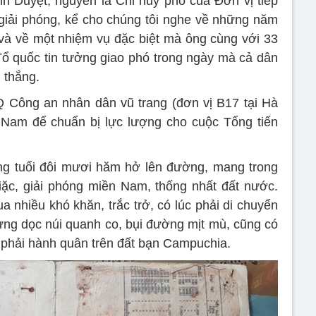
h Duyệt, nguyên là Chỉ huy phó của Đơn vị tiếp
iải phóng, kể cho chúng tôi nghe về những năm
và về một nhiệm vụ đặc biệt mà ông cùng với 33
ổ quốc tin tưởng giao phó trong ngày mà cả dân
 thắng.
 Công an nhân dân vũ trang (đơn vị B17 tại Hà
 Nam để chuẩn bị lực lượng cho cuộc Tổng tiến
ng tuổi đôi mươi hăm hở lên đường, mang trong
iặc, giải phóng miền Nam, thống nhất đất nước.
 nhiều khó khăn, trắc trở, có lúc phải di chuyển
ng dọc núi quanh co, bụi đường mịt mù, cũng có
 phải hành quân trên đất bạn Campuchia.