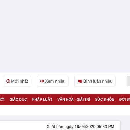
Mới nhất
Xem nhiều
Bình luận nhiều
IỚI
GIÁO DỤC
PHÁP LUẬT
VĂN HÓA - GIẢI TRÍ
SỨC KHỎE
ĐỜI S
Xuất bản ngày 19/04/2020 05:53 PM