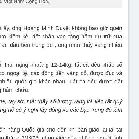
cũ Việt Nam Cộng Hòa.
ệt ấy, ông Hoàng Minh Duyệt không bao giờ quên
m kiểm kê, đặt chân vào tầng hầm dự trữ của
lần đầu tiên trong đời, ông nhìn thấy vàng nhiều
i thoi nặng khoảng 12-14kg, tất cả đều khắc số
 có ngoại tệ, các đồng tiền vàng cổ, được đúc và
 nhiều quốc gia khác nhau. Tất cả đều được đặt
ng hầm chứa.
a, tay sờ, mắt thấy số lượng vàng và tiền rất quý
ng hề có ý nghĩ lấy đồng xu cắc bạc trong đó làm
ân hàng Quốc gia cho đến khi bàn giao lại lại tài
o tháng 3/1976, công việc của những người lính