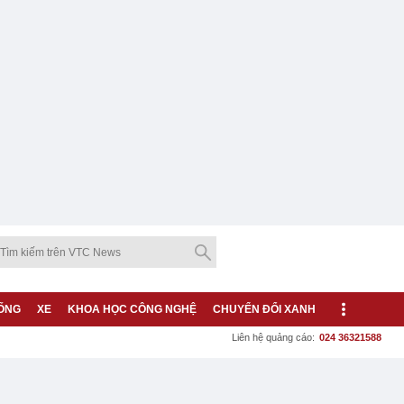
ỐNG
XE
KHOA HỌC CÔNG NGHỆ
CHUYỂN ĐỔI XANH
Liên hệ quảng cáo:
024 36321588