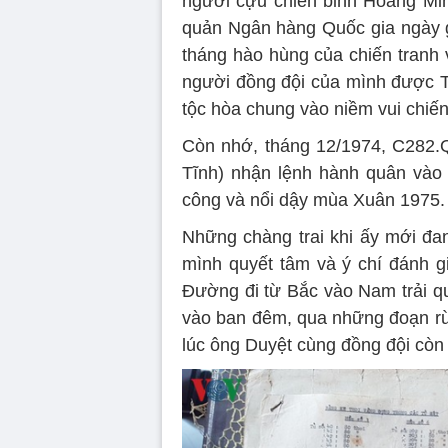
người cựu chiến binh Hoàng Min
quản Ngân hàng Quốc gia ngày g
tháng hào hùng của chiến tranh 
người đồng đội của mình được T
tộc hòa chung vào niềm vui chiến
Còn nhớ, tháng 12/1974, C282.Q
Tĩnh) nhận lệnh hành quân vào
công và nổi dậy mùa Xuân 1975.
Những chàng trai khi ấy mới đa
mình quyết tâm và ý chí đánh g
Đường đi từ Bắc vào Nam trải qua
vào ban đêm, qua những đoạn rừ
lúc ông Duyệt cùng đồng đội còn