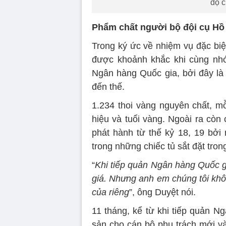
độ 
Phẩm chất người bộ đội cụ Hồ
Trong ký ức về nhiệm vụ đặc bi
được khoảnh khắc khi cùng nhó
Ngân hàng Quốc gia, bởi đây là 
đến thế.
1.234 thoi vàng nguyên chất, mỗ
hiệu và tuổi vàng. Ngoài ra còn
phát hành từ thế kỷ 18, 19 bởi
trong những chiếc tủ sắt đặt tro
“
Khi tiếp quản Ngân hàng Quốc gi
giá. Nhưng anh em chúng tôi khô
của riêng
”, ông Duyệt nói.
11 tháng, kể từ khi tiếp quản Ng
sản cho cán bộ phụ trách mới và