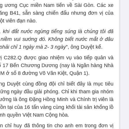
ng ương Cục miền Nam tiến về Sài Gòn. Các xe
tăng B41, sẵn sàng chiến đấu nhưng đơn vị của
ột viên đạn nào.
 khi đất nước ngừng tiếng súng là chúng tôi đã
i niềm vui sướng đó. Không biết nước mắt ở đâu
hải chỉ 1 ngày mà 2- 3 ngày
”, ông Duyệt kể.
ị C282.Q được giao nhiệm vụ vào tiếp quản và
ố 17 Bến Chương Dương (nay là Ngân hàng Nhà
M ở số 8 đường Võ Văn Kiệt, Quận 1).
g Duyệt cùng đồng đội chỉ biết đây là mục tiêu
ững ngày đầu giải phóng. Chỉ khi tham gia nhóm
rưởng là ông Đặng Hồng Minh và Chính trị viên là
ồn tại của 16 tấn vàng cùng khối tài sản khổng lồ
ính quyền Việt Nam Cộng hòa.
n chỉ huy đã thông tin cho anh em trong đơn vị