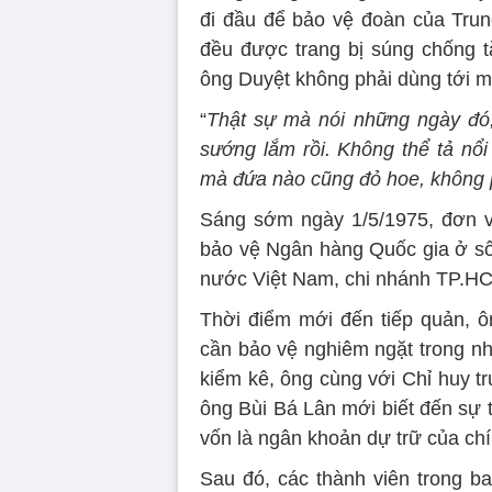
đi đầu để bảo vệ đoàn của Tru
đều được trang bị súng chống 
ông Duyệt không phải dùng tới m
“
Thật sự mà nói những ngày đó,
sướng lắm rồi. Không thể tả nổ
mà đứa nào cũng đỏ hoe, không p
Sáng sớm ngày 1/5/1975, đơn v
bảo vệ Ngân hàng Quốc gia ở s
nước Việt Nam, chi nhánh TP.HC
Thời điểm mới đến tiếp quản, ôn
cần bảo vệ nghiêm ngặt trong nh
kiểm kê, ông cùng với Chỉ huy t
ông Bùi Bá Lân mới biết đến sự t
vốn là ngân khoản dự trữ của ch
Sau đó, các thành viên trong ba