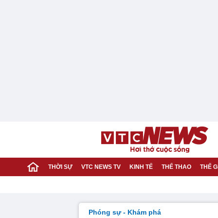
THỜI SỰ
VTC NEWS TV
KINH TẾ
THỂ THAO
THẾ G
Phóng sự - Khám phá